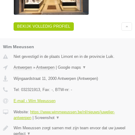
BEKIJK VOLLEDIG PROFIEL
Wim Meeussen
Niet gevestigd in de plaats Limont en in de provincie Luik.
Antwerpen
»
Antwerpen
|
Google maps
▼
Wijngaardstraat 11
,
2000
Antwerpen
(
Antwerpen
)
Tel:
032321913
, Fax:
-
, BTW-nr:
-
E-mail › Wim Meeussen
Website:
https://www.wimmeeussen.be/nl/nieuws/juwelier-
antwerpen
|
Screenshot
▼
Wim Meeussen zorgt samen met zijn team ervoor dat uw juweel
perfect
▼