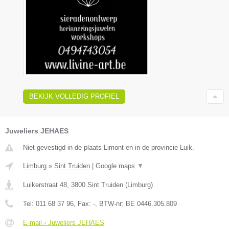
BEKIJK VOLLEDIG PROFIEL
Juweliers JEHAES
Niet gevestigd in de plaats Limont en in de provincie Luik.
Limburg
»
Sint Truiden
|
Google maps
▼
Luikerstraat 48
,
3800
Sint Truiden
(
Limburg
)
Tel:
011 68 37 96
, Fax:
-
, BTW-nr:
BE 0446.305.809
E-mail › Juweliers JEHAES