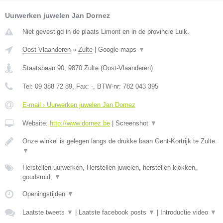
Uurwerken juwelen Jan Dornez
Niet gevestigd in de plaats Limont en in de provincie Luik.
Oost-Vlaanderen
»
Zulte
|
Google maps
▼
Staatsbaan 90
,
9870
Zulte
(
Oost-Vlaanderen
)
Tel:
09 388 72 89
, Fax:
-
, BTW-nr:
782 043 395
E-mail › Uurwerken juwelen Jan Dornez
Website:
http://www.dornez.be
|
Screenshot
▼
Onze winkel is gelegen langs de drukke baan Gent-Kortrijk te Zulte.
▼
Herstellen uurwerken, Herstellen juwelen, herstellen klokken,
goudsmid,
▼
Openingstijden
▼
Laatste tweets
▼
|
Laatste facebook posts
▼
|
Introductie video
▼