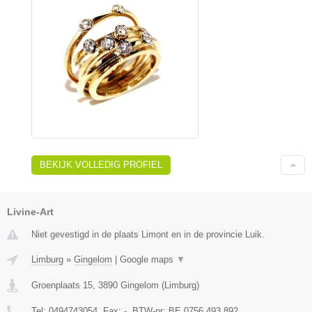
BEKIJK VOLLEDIG PROFIEL
Livine-Art
Niet gevestigd in de plaats Limont en in de provincie Luik.
Limburg
»
Gingelom
|
Google maps
▼
Groenplaats 15
,
3890
Gingelom
(
Limburg
)
Tel:
0494743054
, Fax:
-
, BTW-nr:
BE 0756.493.892