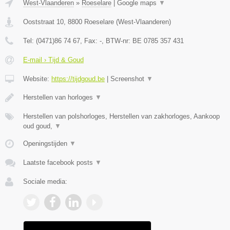
West-Vlaanderen
»
Roeselare
|
Google maps
▼
Ooststraat 10
,
8800
Roeselare
(
West-Vlaanderen
)
Tel:
(0471)86 74 67
, Fax:
-
, BTW-nr:
BE 0785 357 431
E-mail › Tijd & Goud
Website:
https://tijdgoud.be
|
Screenshot
▼
Herstellen van horloges
▼
Herstellen van polshorloges, Herstellen van zakhorloges, Aankoop
oud goud,
▼
Openingstijden
▼
Laatste facebook posts
▼
Sociale media: