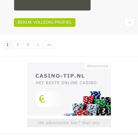
BEKIJK VOLLEDIG PROFIEL
1
2
3
»
»»
Uw advertentie hier? Mail ons