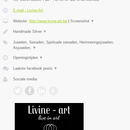
E-mail › Livine-Art
Website:
http://www.livine-art.be
|
Screenshot
▼
Handmade Silver
▼
Juwelen, Sieraden, Spirituele sieraden, Herinneringsjuwelen,
Asjuwelen,
▼
Openingstijden
▼
Laatste facebook posts
▼
Sociale media: