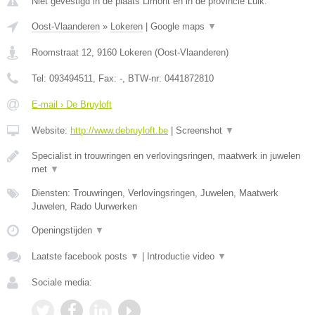
Niet gevestigd in de plaats Limont en in de provincie Luik.
Oost-Vlaanderen
»
Lokeren
|
Google maps
▼
Roomstraat 12
,
9160
Lokeren
(
Oost-Vlaanderen
)
Tel:
093494511
, Fax:
-
, BTW-nr:
0441872810
E-mail › De Bruyloft
Website:
http://www.debruyloft.be
|
Screenshot
▼
Specialist in trouwringen en verlovingsringen, maatwerk in juwelen
met
▼
Diensten: Trouwringen, Verlovingsringen, Juwelen, Maatwerk
Juwelen, Rado Uurwerken
Openingstijden
▼
Laatste facebook posts
▼
|
Introductie video
▼
Sociale media: