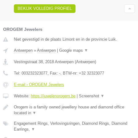
BEKIJK VOLLEDIG PROFIEL
OROGEM Jewelers
Niet gevestigd in de plaats Limont en in de provincie Luik.
Antwerpen
»
Antwerpen
|
Google maps
▼
Vestingstraat 38
,
2018
Antwerpen
(
Antwerpen
)
Tel:
003232323077
, Fax:
-
, BTW-nr:
+32 32323077
E-mail › OROGEM Jewelers
Website:
https://juwelenorogem.be
|
Screenshot
▼
Orogem is a family owned jewellery house and diamond office
located in
▼
Engagement Rings, Verlovingsringen, Diamond Rings, Diamond
Earrings,
▼