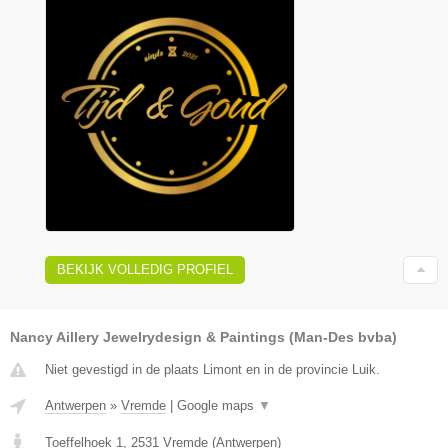
BEKIJK VOLLEDIG PROFIEL
Nancy Aillery Jewelrydesign & Paintings (Man-Des bvba)
Niet gevestigd in de plaats Limont en in de provincie Luik.
Antwerpen
»
Vremde
|
Google maps
▼
Toeffelhoek 1
,
2531
Vremde
(
Antwerpen
)