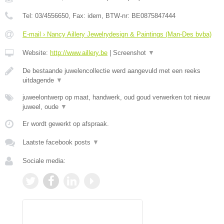
Tel:
03/4556650
, Fax:
idem
, BTW-nr:
BE0875847444
E-mail › Nancy Aillery Jewelrydesign & Paintings (Man-Des bvba)
Website:
http://www.aillery.be
|
Screenshot
▼
De bestaande juwelencollectie werd aangevuld met een reeks
uitdagende
▼
juweelontwerp op maat, handwerk, oud goud verwerken tot nieuw
juweel, oude
▼
Er wordt gewerkt op afspraak.
Laatste facebook posts
▼
Sociale media: