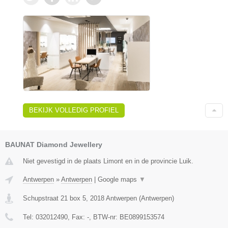
BEKIJK VOLLEDIG PROFIEL
BAUNAT Diamond Jewellery
Niet gevestigd in de plaats Limont en in de provincie Luik.
Antwerpen
»
Antwerpen
|
Google maps
▼
Schupstraat 21 box 5
,
2018
Antwerpen
(
Antwerpen
)
Tel:
032012490
, Fax:
-
, BTW-nr:
BE0899153574