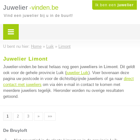
Ik ben een
juwelier
Juwelier
-vinden.be
Vind een juwelier bij u in de buurt!
U bent nu hier:
Home
»
Luik
»
Limont
Juwelier Limont
Juwelier-vinden.be bevat helaas nog geen
juweliers in Limont
. Dit geldt
ook voor de gehele provincie Luik (
juwelier Luik
). Voer bovenaan deze
pagina uw postcode in voor de dichtstbijzijnde juweliers of ga naar
direct
contact met juweliers
om via één e-mail in contact te komen met
meerdere juweliers tegelijk. Hieronder worden nu overige resultaten
getoond.
1
2
3
»
»»
De Bruyloft