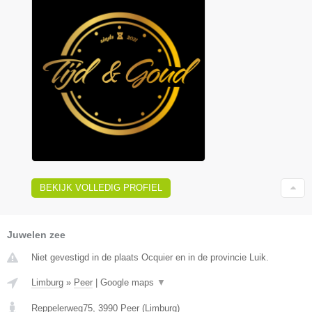
BEKIJK VOLLEDIG PROFIEL
Juwelen zee
Niet gevestigd in de plaats Ocquier en in de provincie Luik.
Limburg
»
Peer
|
Google maps
▼
Reppelerweg75
,
3990
Peer
(
Limburg
)