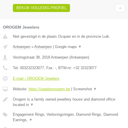
BEKIJK VOLLEDIG PROFIEL
OROGEM Jewelers
Niet gevestigd in de plaats Ocquier en in de provincie Luik.
Antwerpen
»
Antwerpen
|
Google maps
▼
Vestingstraat 38
,
2018
Antwerpen
(
Antwerpen
)
Tel:
003232323077
, Fax:
-
, BTW-nr:
+32 32323077
E-mail › OROGEM Jewelers
Website:
https://juwelenorogem.be
|
Screenshot
▼
Orogem is a family owned jewellery house and diamond office
located in
▼
Engagement Rings, Verlovingsringen, Diamond Rings, Diamond
Earrings,
▼