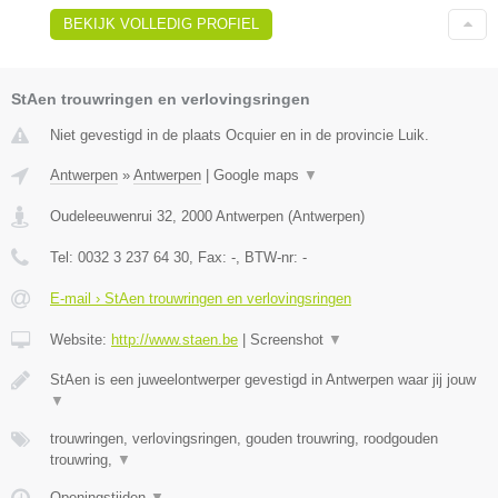
BEKIJK VOLLEDIG PROFIEL
StAen trouwringen en verlovingsringen
Niet gevestigd in de plaats Ocquier en in de provincie Luik.
Antwerpen
»
Antwerpen
|
Google maps
▼
Oudeleeuwenrui 32
,
2000
Antwerpen
(
Antwerpen
)
Tel:
0032 3 237 64 30
, Fax:
-
, BTW-nr:
-
E-mail › StAen trouwringen en verlovingsringen
Website:
http://www.staen.be
|
Screenshot
▼
StAen is een juweelontwerper gevestigd in Antwerpen waar jij jouw
▼
trouwringen, verlovingsringen, gouden trouwring, roodgouden
trouwring,
▼
Openingstijden
▼