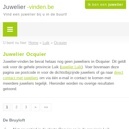
Ik ben een
juwelier
Juwelier
-vinden.be
Vind een juwelier bij u in de buurt!
U bent nu hier:
Home
»
Luik
»
Ocquier
Juwelier Ocquier
Juwelier-vinden.be bevat helaas nog geen
juweliers in Ocquier
. Dit geldt
ook voor de gehele provincie Luik (
juwelier Luik
). Voer bovenaan deze
pagina uw postcode in voor de dichtstbijzijnde juweliers of ga naar
direct
contact met juweliers
om via één e-mail in contact te komen met
meerdere juweliers tegelijk. Hieronder worden nu overige resultaten
getoond.
1
2
3
»
»»
De Bruyloft