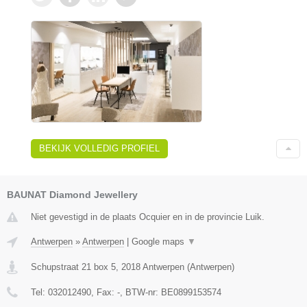
BEKIJK VOLLEDIG PROFIEL
BAUNAT Diamond Jewellery
Niet gevestigd in de plaats Ocquier en in de provincie Luik.
Antwerpen
»
Antwerpen
|
Google maps
▼
Schupstraat 21 box 5
,
2018
Antwerpen
(
Antwerpen
)
Tel:
032012490
, Fax:
-
, BTW-nr:
BE0899153574