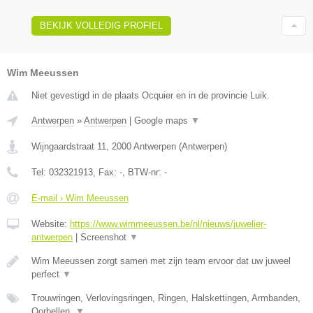
BEKIJK VOLLEDIG PROFIEL
Wim Meeussen
Niet gevestigd in de plaats Ocquier en in de provincie Luik.
Antwerpen
»
Antwerpen
|
Google maps
▼
Wijngaardstraat 11
,
2000
Antwerpen
(
Antwerpen
)
Tel:
032321913
, Fax:
-
, BTW-nr:
-
E-mail › Wim Meeussen
Website:
https://www.wimmeeussen.be/nl/nieuws/juwelier-
antwerpen
|
Screenshot
▼
Wim Meeussen zorgt samen met zijn team ervoor dat uw juweel
perfect
▼
Trouwringen, Verlovingsringen, Ringen, Halskettingen, Armbanden,
Oorbellen,
▼