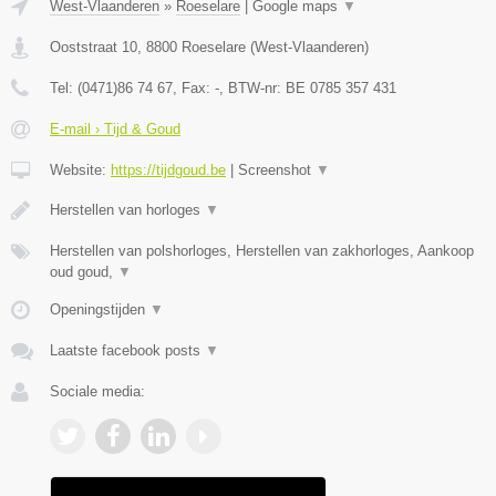
West-Vlaanderen
»
Roeselare
|
Google maps
▼
Ooststraat 10
,
8800
Roeselare
(
West-Vlaanderen
)
Tel:
(0471)86 74 67
, Fax:
-
, BTW-nr:
BE 0785 357 431
E-mail › Tijd & Goud
Website:
https://tijdgoud.be
|
Screenshot
▼
Herstellen van horloges
▼
Herstellen van polshorloges, Herstellen van zakhorloges, Aankoop
oud goud,
▼
Openingstijden
▼
Laatste facebook posts
▼
Sociale media: