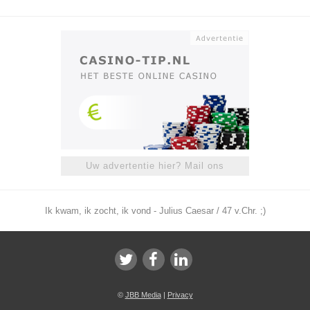
Uw advertentie hier? Mail ons
Ik kwam, ik zocht, ik vond - Julius Caesar / 47 v.Chr. ;)
©
JBB Media
|
Privacy