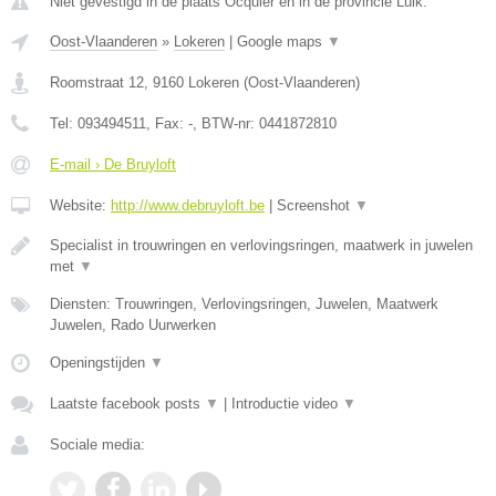
Niet gevestigd in de plaats Ocquier en in de provincie Luik.
Oost-Vlaanderen
»
Lokeren
|
Google maps
▼
Roomstraat 12
,
9160
Lokeren
(
Oost-Vlaanderen
)
Tel:
093494511
, Fax:
-
, BTW-nr:
0441872810
E-mail › De Bruyloft
Website:
http://www.debruyloft.be
|
Screenshot
▼
Specialist in trouwringen en verlovingsringen, maatwerk in juwelen
met
▼
Diensten: Trouwringen, Verlovingsringen, Juwelen, Maatwerk
Juwelen, Rado Uurwerken
Openingstijden
▼
Laatste facebook posts
▼
|
Introductie video
▼
Sociale media: