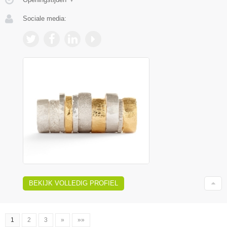
Sociale media:
BEKIJK VOLLEDIG PROFIEL
1
2
3
»
»»