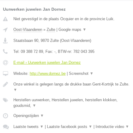
Uurwerken juwelen Jan Dornez
Niet gevestigd in de plaats Ocquier en in de provincie Luik.
Oost-Vlaanderen
»
Zulte
|
Google maps
▼
Staatsbaan 90
,
9870
Zulte
(
Oost-Vlaanderen
)
Tel:
09 388 72 89
, Fax:
-
, BTW-nr:
782 043 395
E-mail › Uurwerken juwelen Jan Dornez
Website:
http://www.dornez.be
|
Screenshot
▼
Onze winkel is gelegen langs de drukke baan Gent-Kortrijk te Zulte.
▼
Herstellen uurwerken, Herstellen juwelen, herstellen klokken,
goudsmid,
▼
Openingstijden
▼
Laatste tweets
▼
|
Laatste facebook posts
▼
|
Introductie video
▼