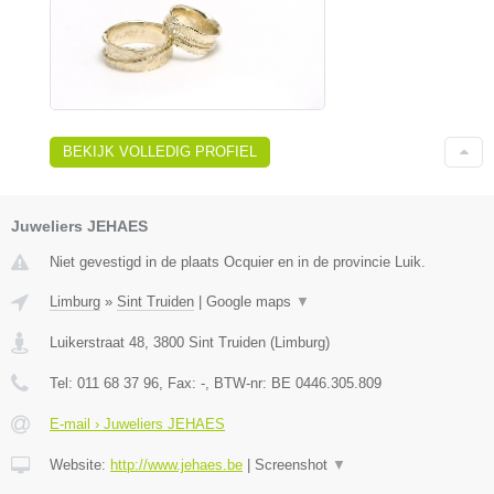
BEKIJK VOLLEDIG PROFIEL
Juweliers JEHAES
Niet gevestigd in de plaats Ocquier en in de provincie Luik.
Limburg
»
Sint Truiden
|
Google maps
▼
Luikerstraat 48
,
3800
Sint Truiden
(
Limburg
)
Tel:
011 68 37 96
, Fax:
-
, BTW-nr:
BE 0446.305.809
E-mail › Juweliers JEHAES
Website:
http://www.jehaes.be
|
Screenshot
▼