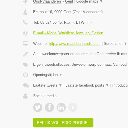
Oost-Vlaanderen
»
Gent
|
Google maps
▼
Eekhout 16
,
9000
Gent
(
Oost-Vlaanderen
)
Tel:
09 324 56 45
, Fax:
-
, BTW-nr:
-
E-mail › Marie-Bénédicte Jewellery Design
Website:
http://www.mariebenedicte.com
|
Screenshot
▼
Als juweelontwerpster en goudsmid in Gent creëer ik met
Eigen juweelcollecties, Juweelontwerp op maat, Van oud
Openingstijden
▼
Laatste tweets
▼
|
Laatste facebook posts
▼
|
Introduct
Sociale media:
BEKIJK VOLLEDIG PROFIEL