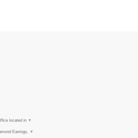
.
fice located in
▼
iamond Earrings,
▼