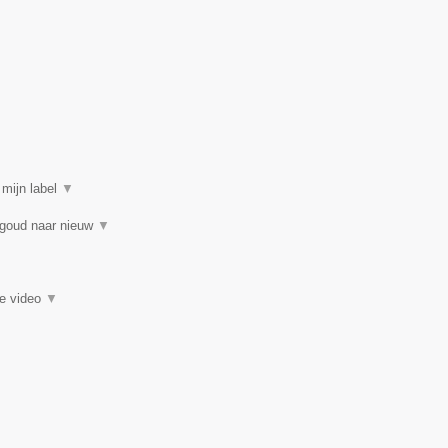
 mijn label
▼
 goud naar nieuw
▼
ie video
▼