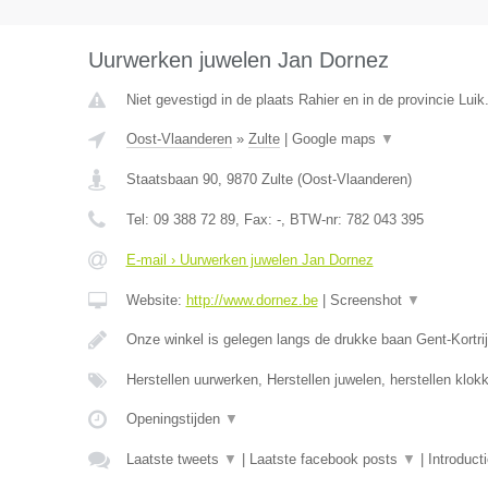
Uurwerken juwelen Jan Dornez
Niet gevestigd in de plaats Rahier en in de provincie Luik
Oost-Vlaanderen
»
Zulte
|
Google maps
▼
Staatsbaan 90
,
9870
Zulte
(
Oost-Vlaanderen
)
Tel:
09 388 72 89
, Fax:
-
, BTW-nr:
782 043 395
E-mail › Uurwerken juwelen Jan Dornez
Website:
http://www.dornez.be
|
Screenshot
▼
Onze winkel is gelegen langs de drukke baan Gent-Kortrij
Herstellen uurwerken, Herstellen juwelen, herstellen klo
Openingstijden
▼
Laatste tweets
▼
|
Laatste facebook posts
▼
|
Introduct