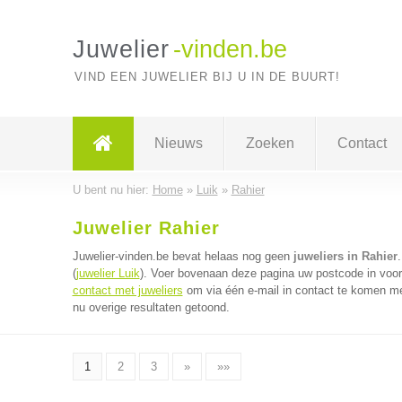
Juwelier
-vinden.be
VIND EEN JUWELIER BIJ U IN DE BUURT!
Nieuws
Zoeken
Contact
U bent nu hier:
Home
»
Luik
»
Rahier
Juwelier Rahier
Juwelier-vinden.be bevat helaas nog geen
juweliers in Rahier
(
juwelier Luik
). Voer bovenaan deze pagina uw postcode in voor d
contact met juweliers
om via één e-mail in contact te komen met
nu overige resultaten getoond.
1
2
3
»
»»