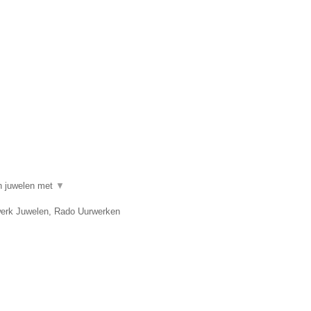
.
in juwelen met
▼
twerk Juwelen, Rado Uurwerken