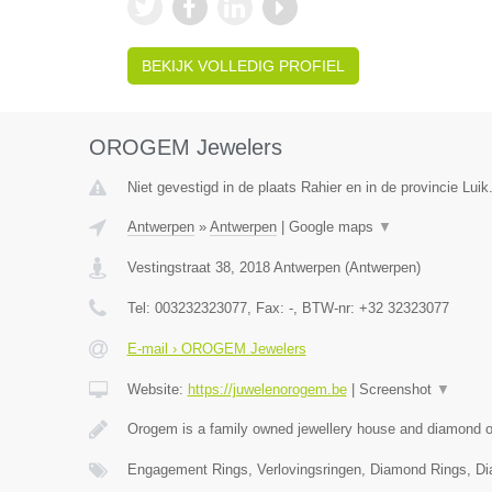
BEKIJK VOLLEDIG PROFIEL
OROGEM Jewelers
Niet gevestigd in de plaats Rahier en in de provincie Luik
Antwerpen
»
Antwerpen
|
Google maps
▼
Vestingstraat 38
,
2018
Antwerpen
(
Antwerpen
)
Tel:
003232323077
, Fax:
-
, BTW-nr:
+32 32323077
E-mail › OROGEM Jewelers
Website:
https://juwelenorogem.be
|
Screenshot
▼
Orogem is a family owned jewellery house and diamond of
Engagement Rings, Verlovingsringen, Diamond Rings, D