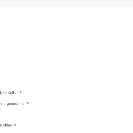
.
k te Zulte.
▼
kken, goudsmid,
▼
ie video
▼