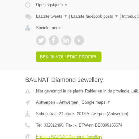
Openingstijden
▼
Laatste tweets
▼
|
Laatste facebook posts
▼
|
Introduct
Sociale media:
BEKIJK VOLLEDIG PROFIEL
BAUNAT Diamond Jewellery
Niet gevestigd in de plaats Rahier en in de provincie Luik
Antwerpen
»
Antwerpen
|
Google maps
▼
Schupstraat 21 box 5
,
2018
Antwerpen
(
Antwerpen
)
Tel:
032012490
, Fax:
-
, BTW-nr:
BE0899153574
E-mail › BAUNAT Diamond Jewellery