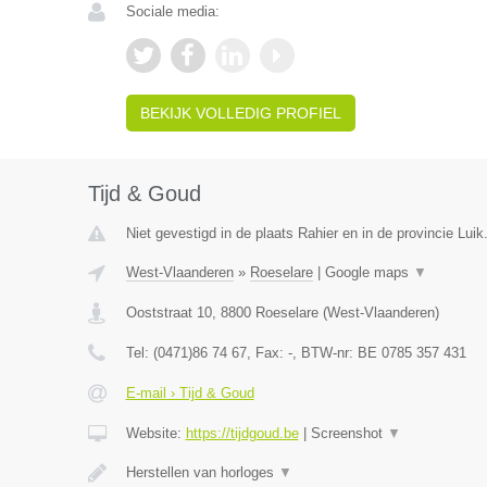
Sociale media:
BEKIJK VOLLEDIG PROFIEL
Tijd & Goud
Niet gevestigd in de plaats Rahier en in de provincie Luik
West-Vlaanderen
»
Roeselare
|
Google maps
▼
Ooststraat 10
,
8800
Roeselare
(
West-Vlaanderen
)
Tel:
(0471)86 74 67
, Fax:
-
, BTW-nr:
BE 0785 357 431
E-mail › Tijd & Goud
Website:
https://tijdgoud.be
|
Screenshot
▼
Herstellen van horloges
▼