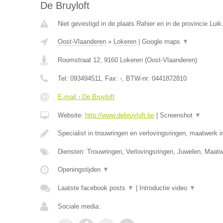
De Bruyloft
Niet gevestigd in de plaats Rahier en in de provincie Luik
Oost-Vlaanderen
»
Lokeren
|
Google maps
▼
Roomstraat 12
,
9160
Lokeren
(
Oost-Vlaanderen
)
Tel:
093494511
, Fax:
-
, BTW-nr:
0441872810
E-mail › De Bruyloft
Website:
http://www.debruyloft.be
|
Screenshot
▼
Specialist in trouwringen en verlovingsringen, maatwerk 
Diensten: Trouwringen, Verlovingsringen, Juwelen, Maa
Openingstijden
▼
Laatste facebook posts
▼
|
Introductie video
▼
Sociale media: