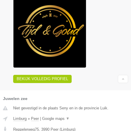
BEKIJK VOLLEDIG PROFIEL
Juwelen zee
Niet gevestigd in de plaats Seny en in de provincie Luik.
Limburg
»
Peer
|
Google maps
▼
Reppelerweg75
,
3990
Peer
(
Limburg
)