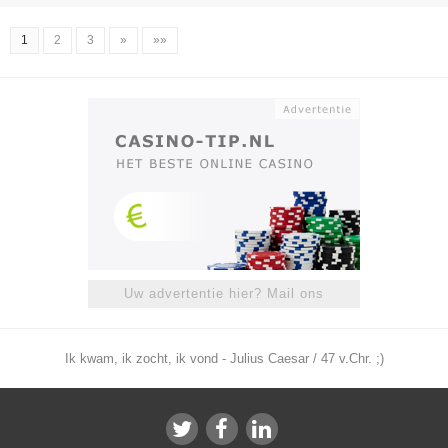
1
2
3
»
»»
Uw advertentie hier? Mail ons
Ik kwam, ik zocht, ik vond - Julius Caesar / 47 v.Chr. ;)