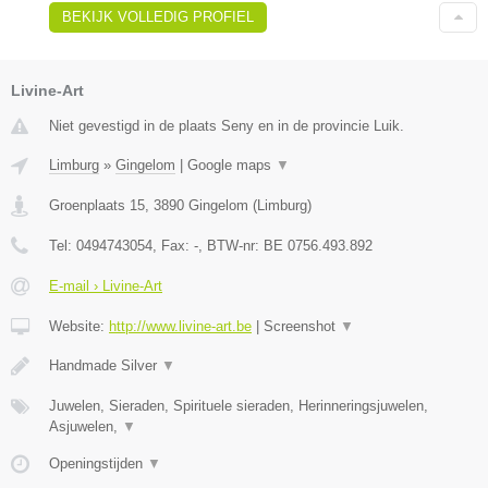
BEKIJK VOLLEDIG PROFIEL
Livine-Art
Niet gevestigd in de plaats Seny en in de provincie Luik.
Limburg
»
Gingelom
|
Google maps
▼
Groenplaats 15
,
3890
Gingelom
(
Limburg
)
Tel:
0494743054
, Fax:
-
, BTW-nr:
BE 0756.493.892
E-mail › Livine-Art
Website:
http://www.livine-art.be
|
Screenshot
▼
Handmade Silver
▼
Juwelen, Sieraden, Spirituele sieraden, Herinneringsjuwelen,
Asjuwelen,
▼
Openingstijden
▼