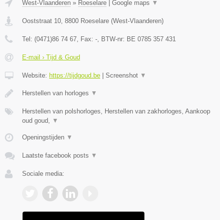
West-Vlaanderen
»
Roeselare
|
Google maps
▼
Ooststraat 10
,
8800
Roeselare
(
West-Vlaanderen
)
Tel:
(0471)86 74 67
, Fax:
-
, BTW-nr:
BE 0785 357 431
E-mail › Tijd & Goud
Website:
https://tijdgoud.be
|
Screenshot
▼
Herstellen van horloges
▼
Herstellen van polshorloges, Herstellen van zakhorloges, Aankoop
oud goud,
▼
Openingstijden
▼
Laatste facebook posts
▼
Sociale media: