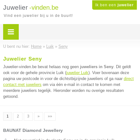
Ik ben een
juwelier
Juwelier
-vinden.be
Vind een juwelier bij u in de buurt!
U bent nu hier:
Home
»
Luik
»
Seny
Juwelier Seny
Juwelier-vinden.be bevat helaas nog geen
juweliers in Seny
. Dit geldt
ook voor de gehele provincie Luik (
juwelier Luik
). Voer bovenaan deze
pagina uw postcode in voor de dichtstbijzijnde juweliers of ga naar
direct
contact met juweliers
om via één e-mail in contact te komen met
meerdere juweliers tegelijk. Hieronder worden nu overige resultaten
getoond.
1
2
3
»
»»
BAUNAT Diamond Jewellery