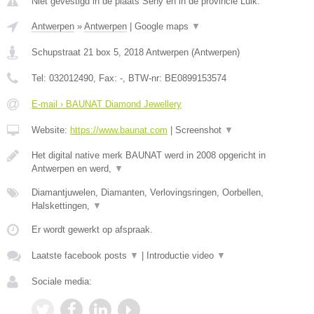
Niet gevestigd in de plaats Seny en in de provincie Luik.
Antwerpen
»
Antwerpen
|
Google maps
▼
Schupstraat 21 box 5
,
2018
Antwerpen
(
Antwerpen
)
Tel:
032012490
, Fax:
-
, BTW-nr:
BE0899153574
E-mail › BAUNAT Diamond Jewellery
Website:
https://www.baunat.com
|
Screenshot
▼
Het digital native merk BAUNAT werd in 2008 opgericht in
Antwerpen en werd,
▼
Diamantjuwelen, Diamanten, Verlovingsringen, Oorbellen,
Halskettingen,
▼
Er wordt gewerkt op afspraak.
Laatste facebook posts
▼
|
Introductie video
▼
Sociale media: