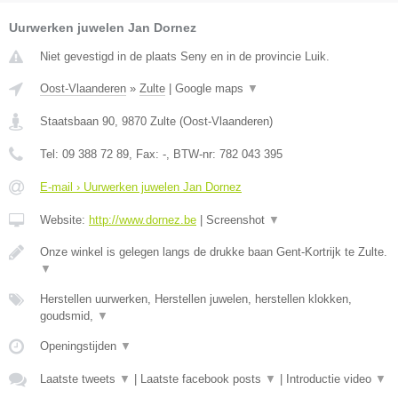
Uurwerken juwelen Jan Dornez
Niet gevestigd in de plaats Seny en in de provincie Luik.
Oost-Vlaanderen
»
Zulte
|
Google maps
▼
Staatsbaan 90
,
9870
Zulte
(
Oost-Vlaanderen
)
Tel:
09 388 72 89
, Fax:
-
, BTW-nr:
782 043 395
E-mail › Uurwerken juwelen Jan Dornez
Website:
http://www.dornez.be
|
Screenshot
▼
Onze winkel is gelegen langs de drukke baan Gent-Kortrijk te Zulte.
▼
Herstellen uurwerken, Herstellen juwelen, herstellen klokken,
goudsmid,
▼
Openingstijden
▼
Laatste tweets
▼
|
Laatste facebook posts
▼
|
Introductie video
▼