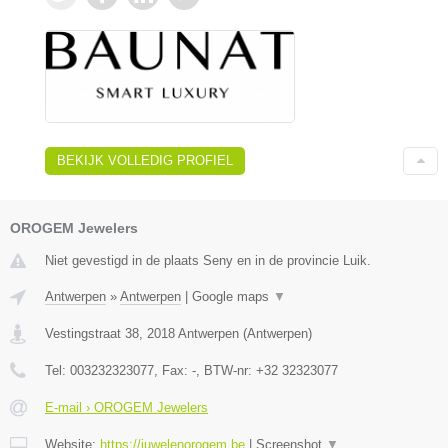
BEKIJK VOLLEDIG PROFIEL
OROGEM Jewelers
Niet gevestigd in de plaats Seny en in de provincie Luik.
Antwerpen
»
Antwerpen
|
Google maps
▼
Vestingstraat 38
,
2018
Antwerpen
(
Antwerpen
)
Tel:
003232323077
, Fax:
-
, BTW-nr:
+32 32323077
E-mail › OROGEM Jewelers
Website:
https://juwelenorogem.be
|
Screenshot
▼