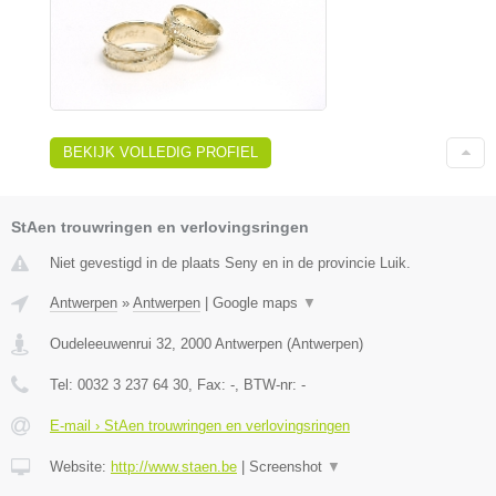
BEKIJK VOLLEDIG PROFIEL
StAen trouwringen en verlovingsringen
Niet gevestigd in de plaats Seny en in de provincie Luik.
Antwerpen
»
Antwerpen
|
Google maps
▼
Oudeleeuwenrui 32
,
2000
Antwerpen
(
Antwerpen
)
Tel:
0032 3 237 64 30
, Fax:
-
, BTW-nr:
-
E-mail › StAen trouwringen en verlovingsringen
Website:
http://www.staen.be
|
Screenshot
▼