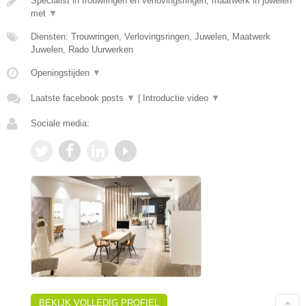
Specialist in trouwringen en verlovingsringen, maatwerk in juwelen
met
▼
Diensten: Trouwringen, Verlovingsringen, Juwelen, Maatwerk
Juwelen, Rado Uurwerken
Openingstijden
▼
Laatste facebook posts
▼
|
Introductie video
▼
Sociale media:
BEKIJK VOLLEDIG PROFIEL