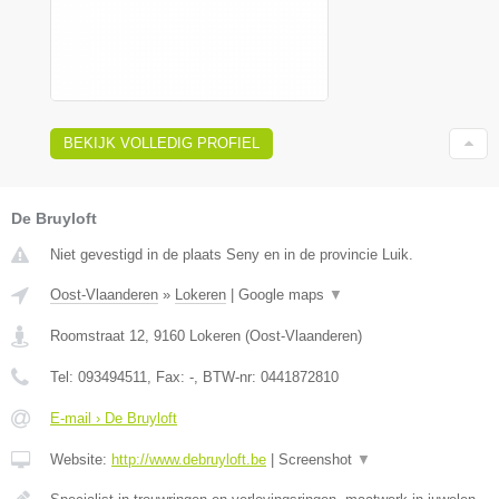
BEKIJK VOLLEDIG PROFIEL
De Bruyloft
Niet gevestigd in de plaats Seny en in de provincie Luik.
Oost-Vlaanderen
»
Lokeren
|
Google maps
▼
Roomstraat 12
,
9160
Lokeren
(
Oost-Vlaanderen
)
Tel:
093494511
, Fax:
-
, BTW-nr:
0441872810
E-mail › De Bruyloft
Website:
http://www.debruyloft.be
|
Screenshot
▼