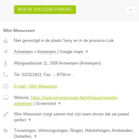
BEKIJK VOLLEDIG PROFIEL
Wim Meeussen
Niet gevestigd in de plaats Seny en in de provincie Luik.
Antwerpen
»
Antwerpen
|
Google maps
▼
Wijngaardstraat 11
,
2000
Antwerpen
(
Antwerpen
)
Tel:
032321913
, Fax:
-
, BTW-nr:
-
E-mail › Wim Meeussen
Website:
https://www.wimmeeussen.be/nl/nieuws/juwelier-
antwerpen
|
Screenshot
▼
Wim Meeussen zorgt samen met zijn team ervoor dat uw juweel
perfect
▼
Trouwringen, Verlovingsringen, Ringen, Halskettingen, Armbanden,
Oorbellen,
▼