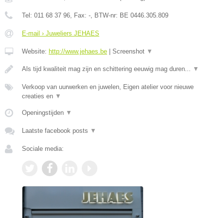
Tel:
011 68 37 96
, Fax:
-
, BTW-nr:
BE 0446.305.809
E-mail › Juweliers JEHAES
Website:
http://www.jehaes.be
|
Screenshot
▼
Als tijd kwaliteit mag zijn en schittering eeuwig mag duren...
▼
Verkoop van uurwerken en juwelen, Eigen atelier voor nieuwe
creaties en
▼
Openingstijden
▼
Laatste facebook posts
▼
Sociale media: