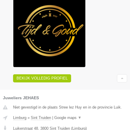
BEKIJK VOLLEDIG PROFIEL
Juweliers JEHAES
Niet gevestigd in de plaats Stree lez Huy en in de provincie Luik.
Limburg
»
Sint Truiden
|
Google maps
▼
Luikerstraat 48
,
3800
Sint Truiden
(
Limburg
)