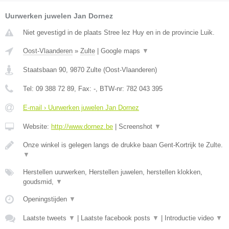
Uurwerken juwelen Jan Dornez
Niet gevestigd in de plaats Stree lez Huy en in de provincie Luik.
Oost-Vlaanderen
»
Zulte
|
Google maps
▼
Staatsbaan 90
,
9870
Zulte
(
Oost-Vlaanderen
)
Tel:
09 388 72 89
, Fax:
-
, BTW-nr:
782 043 395
E-mail › Uurwerken juwelen Jan Dornez
Website:
http://www.dornez.be
|
Screenshot
▼
Onze winkel is gelegen langs de drukke baan Gent-Kortrijk te Zulte.
▼
Herstellen uurwerken, Herstellen juwelen, herstellen klokken,
goudsmid,
▼
Openingstijden
▼
Laatste tweets
▼
|
Laatste facebook posts
▼
|
Introductie video
▼