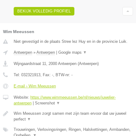
BEKIJK VOLLEDIG PROFIEL
Wim Meeussen
Niet gevestigd in de plaats Stree lez Huy en in de provincie Luik.
Antwerpen
»
Antwerpen
|
Google maps
▼
Wijngaardstraat 11
,
2000
Antwerpen
(
Antwerpen
)
Tel:
032321913
, Fax:
-
, BTW-nr:
-
E-mail › Wim Meeussen
Website:
https://www.wimmeeussen.be/nl/nieuws/juwelier-
antwerpen
|
Screenshot
▼
Wim Meeussen zorgt samen met zijn team ervoor dat uw juweel
perfect
▼
Trouwringen, Verlovingsringen, Ringen, Halskettingen, Armbanden,
Oorbellen,
▼