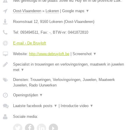
Niet gevestigd in de plaats Stree lez Huy en in de provincie Luik.
Oost-Vlaanderen
»
Lokeren
|
Google maps
▼
Roomstraat 12
,
9160
Lokeren
(
Oost-Vlaanderen
)
Tel:
093494511
, Fax:
-
, BTW-nr:
0441872810
E-mail › De Bruyloft
Website:
http://www.debruyloft.be
|
Screenshot
▼
Specialist in trouwringen en verlovingsringen, maatwerk in juwelen
met
▼
Diensten: Trouwringen, Verlovingsringen, Juwelen, Maatwerk
Juwelen, Rado Uurwerken
Openingstijden
▼
Laatste facebook posts
▼
|
Introductie video
▼
Sociale media: