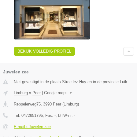
BEKIJK VOLLEDIG PROFIEL
Juwelen zee
Niet gevestigd in de plaats Stree lez Huy en in de provincie Luik.
Limburg
»
Peer
|
Google maps
▼
Reppelerweg75
,
3990
Peer
(
Limburg
)
Tel:
0472851796
, Fax:
-
, BTW-nr:
-
E-mail › Juwelen zee