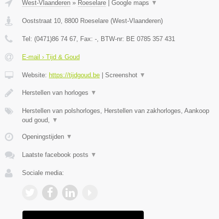
West-Vlaanderen
»
Roeselare
|
Google maps
▼
Ooststraat 10
,
8800
Roeselare
(
West-Vlaanderen
)
Tel:
(0471)86 74 67
, Fax:
-
, BTW-nr:
BE 0785 357 431
E-mail › Tijd & Goud
Website:
https://tijdgoud.be
|
Screenshot
▼
Herstellen van horloges
▼
Herstellen van polshorloges, Herstellen van zakhorloges, Aankoop
oud goud,
▼
Openingstijden
▼
Laatste facebook posts
▼
Sociale media: