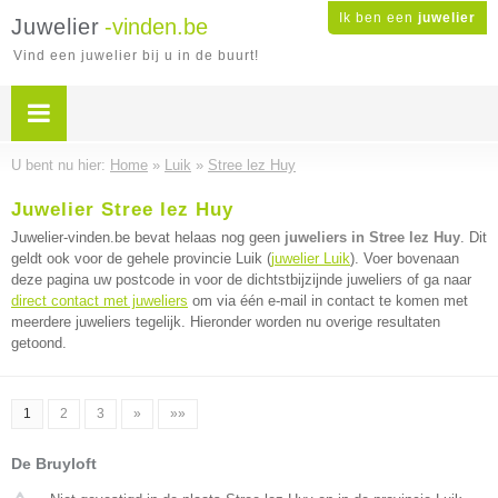
Ik ben een
juwelier
Juwelier
-vinden.be
Vind een juwelier bij u in de buurt!
U bent nu hier:
Home
»
Luik
»
Stree lez Huy
Juwelier Stree lez Huy
Juwelier-vinden.be bevat helaas nog geen
juweliers in Stree lez Huy
. Dit
geldt ook voor de gehele provincie Luik (
juwelier Luik
). Voer bovenaan
deze pagina uw postcode in voor de dichtstbijzijnde juweliers of ga naar
direct contact met juweliers
om via één e-mail in contact te komen met
meerdere juweliers tegelijk. Hieronder worden nu overige resultaten
getoond.
1
2
3
»
»»
De Bruyloft