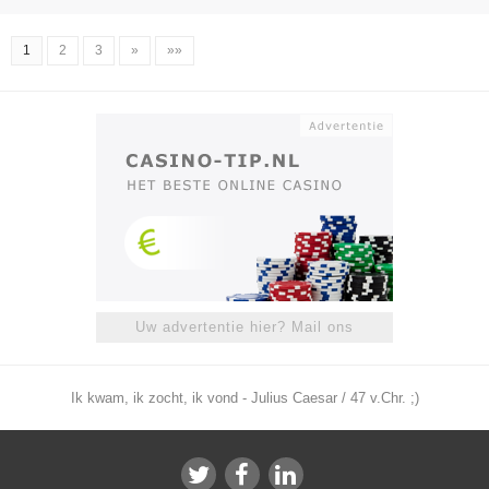
1
2
3
»
»»
Uw advertentie hier? Mail ons
Ik kwam, ik zocht, ik vond - Julius Caesar / 47 v.Chr. ;)