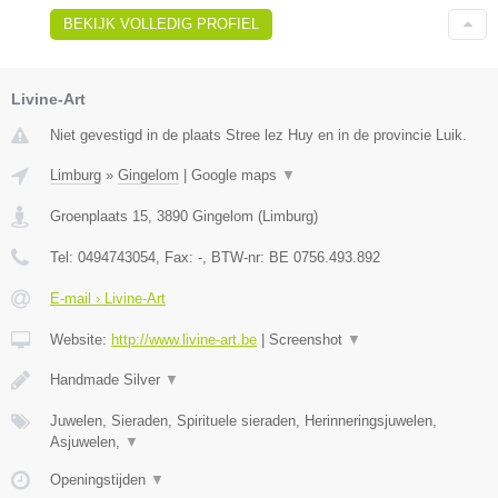
BEKIJK VOLLEDIG PROFIEL
Livine-Art
Niet gevestigd in de plaats Stree lez Huy en in de provincie Luik.
Limburg
»
Gingelom
|
Google maps
▼
Groenplaats 15
,
3890
Gingelom
(
Limburg
)
Tel:
0494743054
, Fax:
-
, BTW-nr:
BE 0756.493.892
E-mail › Livine-Art
Website:
http://www.livine-art.be
|
Screenshot
▼
Handmade Silver
▼
Juwelen, Sieraden, Spirituele sieraden, Herinneringsjuwelen,
Asjuwelen,
▼
Openingstijden
▼