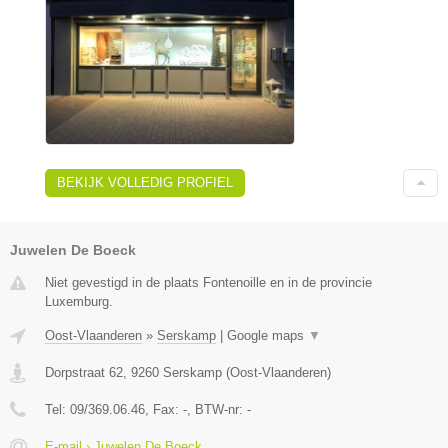
BEKIJK VOLLEDIG PROFIEL
Juwelen De Boeck
Niet gevestigd in de plaats Fontenoille en in de provincie
Luxemburg.
Oost-Vlaanderen
»
Serskamp
|
Google maps
▼
Dorpstraat 62
,
9260
Serskamp
(
Oost-Vlaanderen
)
Tel:
09/369.06.46
, Fax:
-
, BTW-nr:
-
E-mail › Juwelen De Boeck