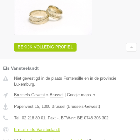
BEKIJK VOLLEDIG PROFIEL
Els Vansteelandt
Niet gevestigd in de plaats Fontenoille en in de provincie
Luxemburg.
Brussels-Gewest
»
Brussel
|
Google maps
▼
Papenvest 15
,
1000
Brussel
(
Brussels-Gewest
)
Tel:
02 218 80 01
, Fax:
-
, BTW-nr:
BE 0748 306 302
E-mail › Els Vansteelandt