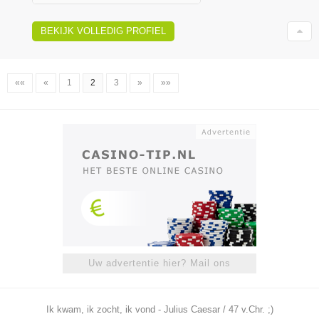
BEKIJK VOLLEDIG PROFIEL
««
«
1
2
3
»
»»
Uw advertentie hier? Mail ons
Ik kwam, ik zocht, ik vond - Julius Caesar / 47 v.Chr. ;)