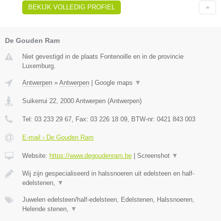
BEKIJK VOLLEDIG PROFIEL
De Gouden Ram
Niet gevestigd in de plaats Fontenoille en in de provincie
Luxemburg.
Antwerpen
»
Antwerpen
|
Google maps
▼
Suikerrui 22
,
2000
Antwerpen
(
Antwerpen
)
Tel:
03 233 29 67
, Fax:
03 226 18 09
, BTW-nr:
0421 843 003
E-mail › De Gouden Ram
Website:
https://www.degoudenram.be
|
Screenshot
▼
Wij zijn gespecialiseerd in halssnoeren uit edelsteen en half-
edelstenen,
▼
Juwelen edelsteen/half-edelsteen, Edelstenen, Halssnoeren,
Helende stenen,
▼