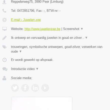
Reppelerweg75
,
3990
Peer
(
Limburg
)
Tel:
0472851796
, Fax:
-
, BTW-nr:
-
E-mail › Juwelen zee
Website:
http://www.juwelenzee.be
|
Screenshot
▼
Ik ontwerp en vervaardig juwelen in goud en zilver .
▼
trouwringen, symbolische ontwerpen, goud-zilver, verwerken van
oude
▼
Er wordt gewerkt op afspraak.
Introductie video
▼
Sociale media: