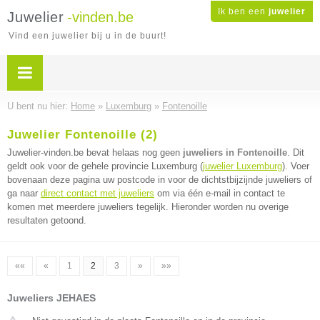
Ik ben een
juwelier
Juwelier
-vinden.be
Vind een juwelier bij u in de buurt!
U bent nu hier:
Home
»
Luxemburg
»
Fontenoille
Juwelier Fontenoille (2)
Juwelier-vinden.be bevat helaas nog geen
juweliers in Fontenoille
. Dit
geldt ook voor de gehele provincie Luxemburg (
juwelier Luxemburg
). Voer
bovenaan deze pagina uw postcode in voor de dichtstbijzijnde juweliers of
ga naar
direct contact met juweliers
om via één e-mail in contact te
komen met meerdere juweliers tegelijk. Hieronder worden nu overige
resultaten getoond.
««
«
1
2
3
»
»»
Juweliers JEHAES