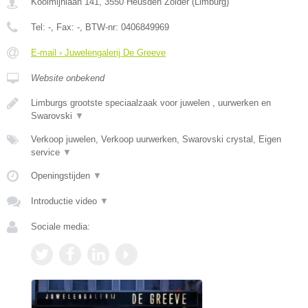
Koolmijnlaan 141
,
3550
Heusden Zolder
(
Limburg
)
Tel:
-
, Fax:
-
, BTW-nr:
0406849969
E-mail › Juwelengalerij De Greeve
Website onbekend
Limburgs grootste speciaalzaak voor juwelen , uurwerken en
Swarovski
▼
Verkoop juwelen, Verkoop uurwerken, Swarovski crystal, Eigen
service
▼
Openingstijden
▼
Introductie video
▼
Sociale media: