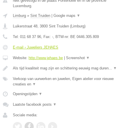
Niet gevestigd in de plaats Fontenoille en in de provincie
Luxemburg.
Limburg
»
Sint Truiden
|
Google maps
▼
Luikerstraat 48
,
3800
Sint Truiden
(
Limburg
)
Tel:
011 68 37 96
, Fax:
-
, BTW-nr:
BE 0446.305.809
E-mail › Juweliers JEHAES
Website:
http://www.jehaes.be
|
Screenshot
▼
Als tijd kwaliteit mag zijn en schittering eeuwig mag duren...
▼
Verkoop van uurwerken en juwelen, Eigen atelier voor nieuwe
creaties en
▼
Openingstijden
▼
Laatste facebook posts
▼
Sociale media: