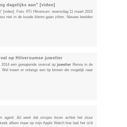
og dagelijks aan" [video]
n" [video]. Foto: RTi Hilversum. woensdag 11 maart 2015
ou niet in de koude kleren gaan zitten. Nieuwe beelden
val op Hilversumse juwelier
i 2014 een gewapende overval op
juwelier
Renou in de
t. Wel kwam er onlangs een tip binnen die mogelijk naar
m agent: âU weet dat smsjes lezen achter het stuur
 keek alleen maar op mijn Apple Watch hoe laat het is!â