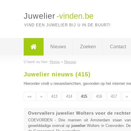
Juwelier
-vinden.be
VIND EEN JUWELIER BIJ U IN DE BUURT!
Nieuws
Zoeken
Contact
U bent nu hier:
Home
»
Nieuws
Juwelier nieuws (415)
Hieronder vindt u nieuwsberichten, gevonden op het internet me
««
«
413
414
415
416
417
»
Overvallers juwelier Wolters voor de rechter
COEVORDEN - Drie mannen uit Amsterdam staan vanda
gewelddadige overval op
juwelier
Wolters in Coevorden. De 