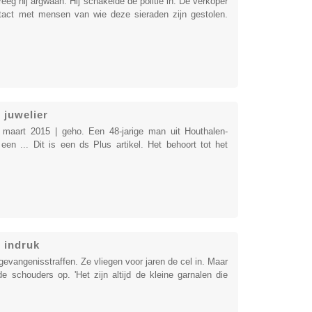
eg hij argwaan. Hij schakelde de politie in. De verkoper
ntact met mensen van wie deze sieraden zijn gestolen.
 juwelier
 maart 2015 | geho. Een 48-jarige man uit Houthalen-
en ... Dit is een ds Plus artikel. Het behoort tot het
 indruk
vangenisstraffen. Ze vliegen voor jaren de cel in. Maar
e schouders op. 'Het zijn altijd de kleine garnalen die