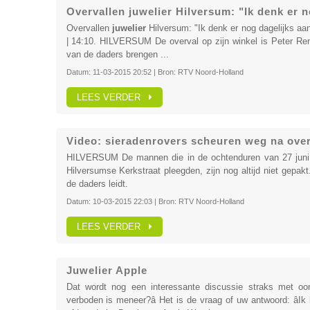
Overvallen juwelier Hilversum: "Ik denk er n
Overvallen
juwelier
Hilversum: "Ik denk er nog dagelijks aa
| 14:10. HILVERSUM De overval op zijn winkel is Peter Ren
van de daders brengen ...
Datum:
11-03-2015 20:52
| Bron:
RTV Noord-Holland
LEES VERDER
Video: sieradenrovers scheuren weg na over
HILVERSUM De mannen die in de ochtenduren van 27 jun
Hilversumse Kerkstraat pleegden, zijn nog altijd niet gepak
de daders leidt.
Datum:
10-03-2015 22:03
| Bron:
RTV Noord-Holland
LEES VERDER
Juwelier Apple
Dat wordt nog een interessante discussie straks met oo
verboden is meneer?â Het is de vraag of uw antwoord: âIk