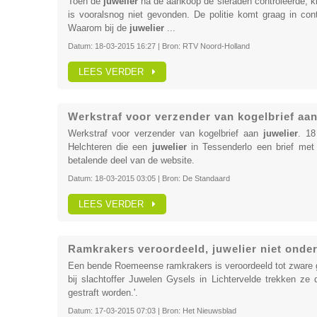
Toen de
juwelier
na de aankoop de sieraden controleerde, kre
is vooralsnog niet gevonden. De politie komt graag in co
Waarom bij de
juwelier
...
Datum:
18-03-2015 16:27
| Bron:
RTV Noord-Holland
LEES VERDER
Werkstraf voor verzender van kogelbrief aan
Werkstraf voor verzender van kogelbrief aan
juwelier
. 18
Helchteren die een
juwelier
in Tessenderlo een brief met e
betalende deel van de website.
Datum:
18-03-2015 03:05
| Bron:
De Standaard
LEES VERDER
Ramkrakers veroordeeld, juwelier niet onder
Een bende Roemeense ramkrakers is veroordeeld tot zware ge
bij slachtoffer Juwelen Gysels in Lichtervelde trekken ze d
gestraft worden.'.
Datum:
17-03-2015 07:03
| Bron:
Het Nieuwsblad