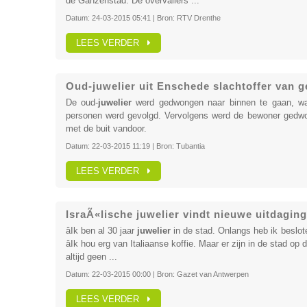
de Ganzenstad. De overvallers ...
Datum:
24-03-2015 05:41
| Bron:
RTV Drenthe
LEES VERDER
Oud-juwelier uit Enschede slachtoffer van 
De oud-
juwelier
werd gedwongen naar binnen te gaan, wa
personen werd gevolgd. Vervolgens werd de bewoner gedwon
met de buit vandoor.
Datum:
22-03-2015 11:19
| Bron:
Tubantia
LEES VERDER
IsraÃ«lische juwelier vindt nieuwe uitdagin
âIk ben al 30 jaar
juwelier
in de stad. Onlangs heb ik beslote
âIk hou erg van Italiaanse koffie. Maar er zijn in de stad o
altijd geen ...
Datum:
22-03-2015 00:00
| Bron:
Gazet van Antwerpen
LEES VERDER