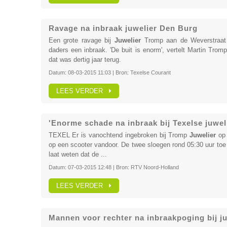
Ravage na inbraak juwelier Den Burg
Een grote ravage bij
Juwelier
Tromp aan de Weverstraat 
daders een inbraak. 'De buit is enorm', vertelt Martin Trom
dat was dertig jaar terug.
Datum:
08-03-2015 11:03
| Bron:
Texelse Courant
LEES VERDER
'Enorme schade na inbraak bij Texelse juwel
TEXEL Er is vanochtend ingebroken bij Tromp
Juwelier
op 
op een scooter vandoor. De twee sloegen rond 05:30 uur toe
laat weten dat de ...
Datum:
07-03-2015 12:48
| Bron:
RTV Noord-Holland
LEES VERDER
Mannen voor rechter na inbraakpoging bij ju