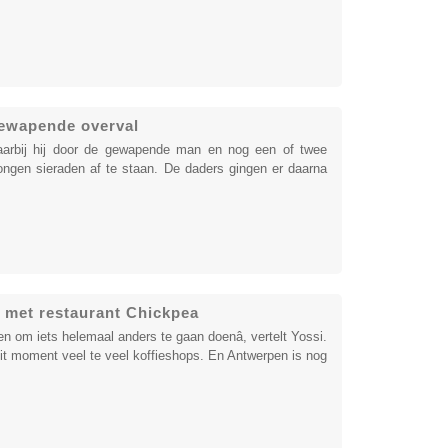
gewapende overval
arbij hij door de gewapende man en nog een of twee
gen sieraden af te staan. De daders gingen er daarna
g met restaurant Chickpea
n om iets helemaal anders te gaan doenâ, vertelt Yossi.
p dit moment veel te veel koffieshops. En Antwerpen is nog