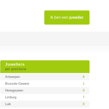
Ik ben een
juwelier
Juweliers
per provincie
Antwerpen
8
Brussels-Gewest
1
Henegouwen
0
Limburg
7
Luik
0