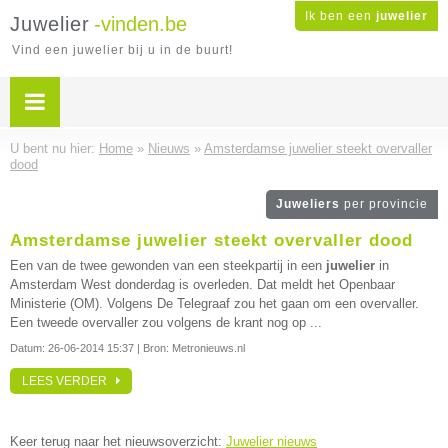
Ik ben een
juwelier
Juwelier
-vinden.be
Vind een juwelier bij u in de buurt!
U bent nu hier:
Home
»
Nieuws
»
Amsterdamse juwelier steekt overvaller
dood
Juweliers
per provincie
Amsterdamse juwelier steekt overvaller dood
Een van de twee gewonden van een steekpartij in een
juwelier
in
Amsterdam West donderdag is overleden. Dat meldt het Openbaar
Ministerie (OM). Volgens De Telegraaf zou het gaan om een overvaller.
Een tweede overvaller zou volgens de krant nog op ...
Datum:
26-06-2014 15:37
| Bron: Metronieuws.nl
LEES VERDER
Keer terug naar het nieuwsoverzicht:
Juwelier nieuws