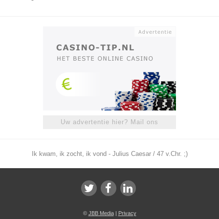
Uw advertentie hier? Mail ons
Ik kwam, ik zocht, ik vond - Julius Caesar / 47 v.Chr. ;)
©
JBB Media
|
Privacy