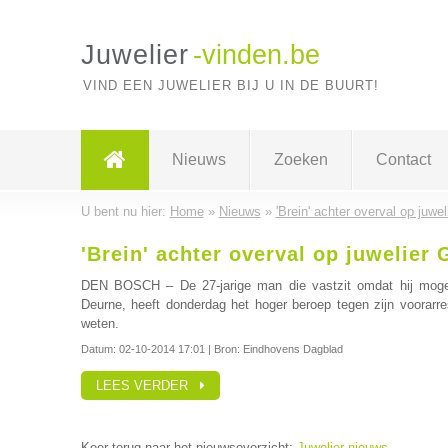
Juwelier
-vinden.be
VIND EEN JUWELIER BIJ U IN DE BUURT!
Nieuws
Zoeken
Contact
U bent nu hier:
Home
»
Nieuws
»
'Brein' achter overval op juweli
'Brein' achter overval op juwelier G
DEN BOSCH – De 27-jarige man die vastzit omdat hij mogel
Deurne, heeft donderdag het hoger beroep tegen zijn voorarre
weten.
Datum:
02-10-2014 17:01
| Bron: Eindhovens Dagblad
LEES VERDER
Keer terug naar het nieuwsoverzicht:
Juwelier nieuws