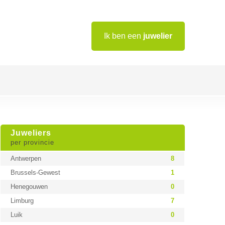
Ik ben een
juwelier
Juweliers
per provincie
Antwerpen
8
Brussels-Gewest
1
Henegouwen
0
Limburg
7
Luik
0