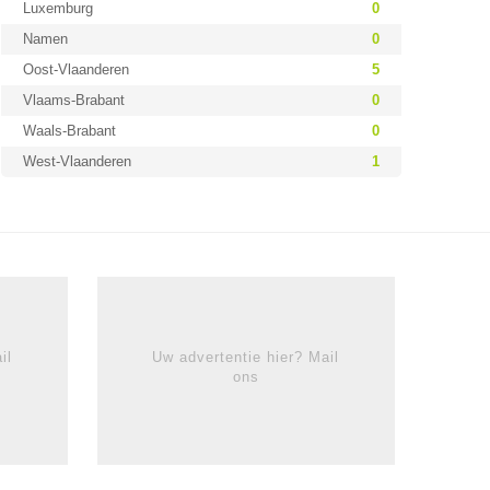
Luxemburg
0
Namen
0
Oost-Vlaanderen
5
Vlaams-Brabant
0
Waals-Brabant
0
West-Vlaanderen
1
il
Uw advertentie hier? Mail
ons