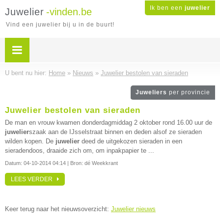
Ik ben een
juwelier
Juwelier
-vinden.be
Vind een juwelier bij u in de buurt!
U bent nu hier:
Home
»
Nieuws
»
Juwelier bestolen van sieraden
Juweliers
per provincie
Juwelier bestolen van sieraden
De man en vrouw kwamen donderdagmiddag 2 oktober rond 16.00 uur de
juwelier
szaak aan de IJsselstraat binnen en deden alsof ze sieraden
wilden kopen. De
juwelier
deed de uitgekozen sieraden in een
sieradendoos, draaide zich om, om inpakpapier te ...
Datum:
04-10-2014 04:14
| Bron: dé Weekkrant
LEES VERDER
Keer terug naar het nieuwsoverzicht:
Juwelier nieuws