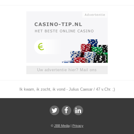
Uw advertentie hier? Mail ons
Ik kwam, ik zocht, ik vond - Julius Caesar / 47 v.Chr. ;)
©
JBB Media
|
Privacy