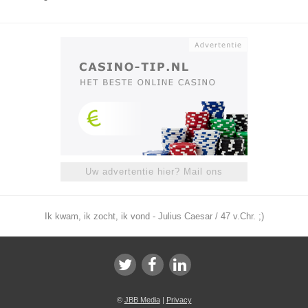
Uw advertentie hier? Mail ons
Ik kwam, ik zocht, ik vond - Julius Caesar / 47 v.Chr. ;)
©
JBB Media
|
Privacy