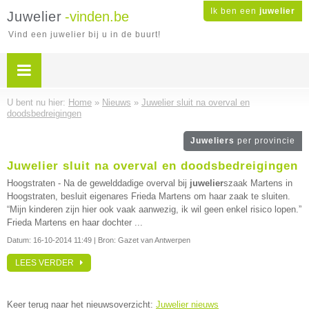
Ik ben een
juwelier
Juwelier
-vinden.be
Vind een juwelier bij u in de buurt!
U bent nu hier:
Home
»
Nieuws
»
Juwelier sluit na overval en
doodsbedreigingen
Juweliers
per provincie
Juwelier sluit na overval en doodsbedreigingen
Hoogstraten - Na de gewelddadige overval bij
juwelier
szaak Martens in
Hoogstraten, besluit eigenares Frieda Martens om haar zaak te sluiten.
“Mijn kinderen zijn hier ook vaak aanwezig, ik wil geen enkel risico lopen.”
Frieda Martens en haar dochter ...
Datum:
16-10-2014 11:49
| Bron: Gazet van Antwerpen
LEES VERDER
Keer terug naar het nieuwsoverzicht:
Juwelier nieuws