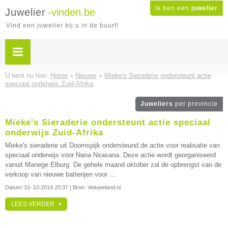
Ik ben een
juwelier
Juwelier
-vinden.be
Vind een juwelier bij u in de buurt!
U bent nu hier:
Home
»
Nieuws
»
Mieke's Sieraderie ondersteunt actie
speciaal onderwijs Zuid-Afrika
Juweliers
per provincie
Mieke's Sieraderie ondersteunt actie speciaal
onderwijs Zuid-Afrika
Mieke's sieraderie uit Doornspijk ondersteund de actie voor realisatie van
speciaal onderwijs voor Nana Nxasana. Deze actie wordt georganiseerd
vanuit Manege Elburg. De gehele maand oktober zal de opbrengst van de
verkoop van nieuwe batterijen voor ...
Datum:
01-10-2014 20:37
| Bron: Veluweland.nl
LEES VERDER