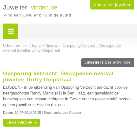
Ik ben een
juwelier
Juwelier
-vinden.be
Vind een juwelier bij u in de buurt!
U bent nu hier:
Home
»
Nieuws
»
Opsporing Verzocht: Gewapende
overval juwelier Dritty Diepstraat
Juweliers
per provincie
Opsporing Verzocht: Gewapende overval
juwelier Dritty Diepstraat
EIJSDEN - In de uitzending van Opsporing Verzocht aandacht voor de
neergeschoten Randy Martis (41) in Den Haag, een gewelddadige
beroving van een bejaard echtpaar in Zwolle en een (gewapende) overval
op een
juwelier
in Eijsden (L), een ...
Datum:
30-07-2014 07:35
| Bron: Limburgse Courant
LEES VERDER