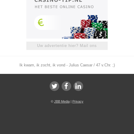
Uw advertentie hier? Mail ons
Ik kwam, ik zocht, ik vond - Julius Caesar / 47 v.Chr. ;)
©
JBB Media
|
Privacy