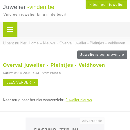
Ik ben een
juwelier
Juwelier
-vinden.be
Vind een juwelier bij u in de buurt!
U bent nu hier:
Home
»
Nieuws
»
Overval juwelier - Pleintjes - Veldhoven
Juweliers
per provincie
Overval juwelier - Pleintjes - Veldhoven
Datum:
08-05-2025 14:43
| Bron: Politie.nl
LEES VERDER
Keer terug naar het nieuwsoverzicht:
Juwelier nieuws