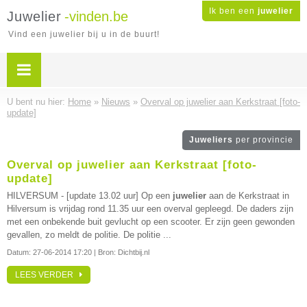
Ik ben een
juwelier
Juwelier
-vinden.be
Vind een juwelier bij u in de buurt!
U bent nu hier:
Home
»
Nieuws
»
Overval op juwelier aan Kerkstraat [foto-
update]
Juweliers
per provincie
Overval op juwelier aan Kerkstraat [foto-
update]
HILVERSUM - [update 13.02 uur] Op een
juwelier
aan de Kerkstraat in
Hilversum is vrijdag rond 11.35 uur een overval gepleegd. De daders zijn
met een onbekende buit gevlucht op een scooter. Er zijn geen gewonden
gevallen, zo meldt de politie. De politie ...
Datum:
27-06-2014 17:20
| Bron: Dichtbij.nl
LEES VERDER