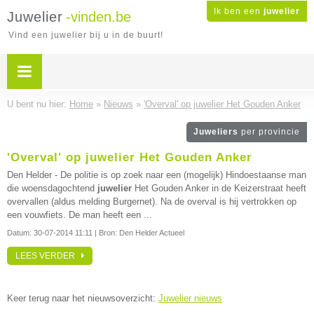
Ik ben een
juwelier
Juwelier
-vinden.be
Vind een juwelier bij u in de buurt!
U bent nu hier:
Home
»
Nieuws
»
'Overval' op juwelier Het Gouden Anker
Juweliers
per provincie
'Overval' op juwelier Het Gouden Anker
Den Helder - De politie is op zoek naar een (mogelijk) Hindoestaanse man
die woensdagochtend
juwelier
Het Gouden Anker in de Keizerstraat heeft
overvallen (aldus melding Burgernet). Na de overval is hij vertrokken op
een vouwfiets. De man heeft een ...
Datum:
30-07-2014 11:11
| Bron: Den Helder Actueel
LEES VERDER
Keer terug naar het nieuwsoverzicht:
Juwelier nieuws