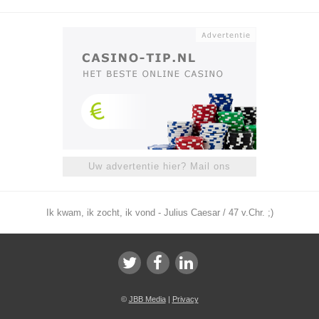
Uw advertentie hier? Mail ons
Ik kwam, ik zocht, ik vond - Julius Caesar / 47 v.Chr. ;)
©
JBB Media
|
Privacy