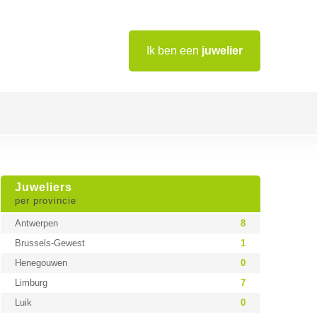
Ik ben een
juwelier
Juweliers
per provincie
Antwerpen
8
Brussels-Gewest
1
Henegouwen
0
Limburg
7
Luik
0