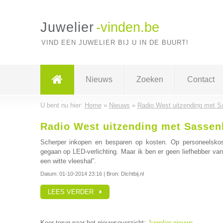
Juwelier
-vinden.be
VIND EEN JUWELIER BIJ U IN DE BUURT!
Nieuws
Zoeken
Contact
U bent nu hier:
Home
»
Nieuws
»
Radio West uitzending met S
Radio West uitzending met Sassen
Scherper inkopen en besparen op kosten. Op personeelskos
gegaan op LED-verlichting. Maar ik ben er geen liefhebber va
een witte vleeshal”.
Datum:
01-10-2014 23:16
| Bron: Dichtbij.nl
LEES VERDER
Keer terug naar het nieuwsoverzicht:
Juwelier nieuws