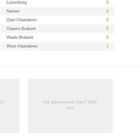
Luxemburg
0
Namen
0
Oost-Vlaanderen
5
Vlaams-Brabant
0
Waals-Brabant
0
West-Vlaanderen
1
il
Uw advertentie hier? Mail
ons