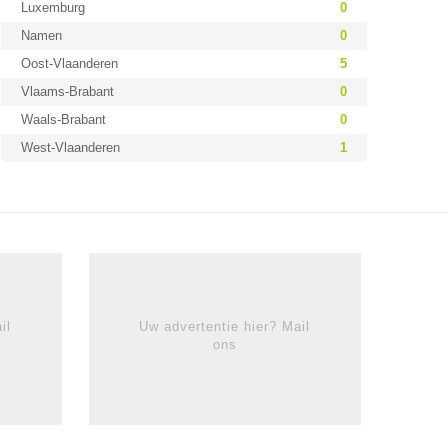
Luxemburg
0
Namen
0
Oost-Vlaanderen
5
Vlaams-Brabant
0
Waals-Brabant
0
West-Vlaanderen
1
il
Uw advertentie hier? Mail
ons