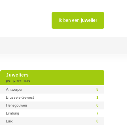
Ik ben een
juwelier
Juweliers
per provincie
Antwerpen
8
Brussels-Gewest
1
Henegouwen
0
Limburg
7
Luik
0