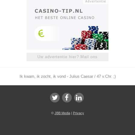
Uw advertentie hier? Mail ons
Ik kwam, ik zocht, ik vond - Julius Caesar / 47 v.Chr. ;)
©
JBB Media
|
Privacy