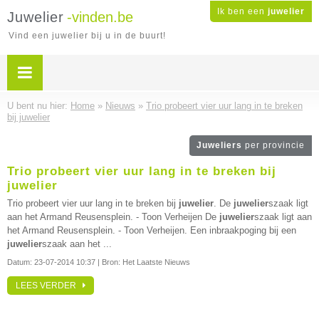
Ik ben een
juwelier
Juwelier
-vinden.be
Vind een juwelier bij u in de buurt!
U bent nu hier:
Home
»
Nieuws
»
Trio probeert vier uur lang in te breken
bij juwelier
Juweliers
per provincie
Trio probeert vier uur lang in te breken bij
juwelier
Trio probeert vier uur lang in te breken bij
juwelier
. De
juwelier
szaak ligt
aan het Armand Reusensplein. - Toon Verheijen De
juwelier
szaak ligt aan
het Armand Reusensplein. - Toon Verheijen. Een inbraakpoging bij een
juwelier
szaak aan het ...
Datum:
23-07-2014 10:37
| Bron: Het Laatste Nieuws
LEES VERDER