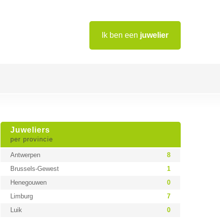
Ik ben een
juwelier
Juweliers
per provincie
Antwerpen
8
Brussels-Gewest
1
Henegouwen
0
Limburg
7
Luik
0