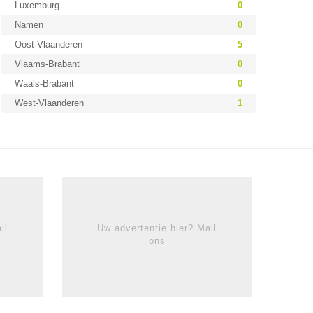
Luxemburg
0
Namen
0
Oost-Vlaanderen
5
Vlaams-Brabant
0
Waals-Brabant
0
West-Vlaanderen
1
il
Uw advertentie hier? Mail
ons