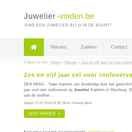
Juwelier
-vinden.be
VIND EEN JUWELIER BIJ U IN DE BUURT!
Nieuws
Zoeken
Contact
U bent nu hier:
Home
»
Nieuws
»
Zes en vijf jaar cel voor roof
Zes en vijf jaar cel voor roofoverv
DEN HAAG - Twee mannen zijn donderdag door het gerechtshof 
jaar voor een roofoverval op
Juwelier
Kapitein in Rijnsburg. D
aan de straffen ...
Datum:
17-07-2014 13:28
| Bron: Omroep West
LEES VERDER
Keer terug naar het nieuwsoverzicht:
Juwelier nieuws