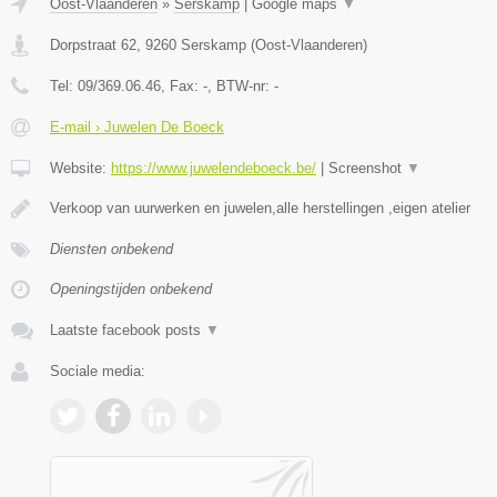
Oost-Vlaanderen
»
Serskamp
|
Google maps
▼
Dorpstraat 62
,
9260
Serskamp
(
Oost-Vlaanderen
)
Tel:
09/369.06.46
, Fax:
-
, BTW-nr:
-
E-mail › Juwelen De Boeck
Website:
https://www.juwelendeboeck.be/
|
Screenshot
▼
Verkoop van uurwerken en juwelen,alle herstellingen ,eigen atelier
Diensten onbekend
Openingstijden onbekend
Laatste facebook posts
▼
Sociale media: