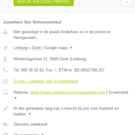
BEKIJK VOLLEDIG PROFIEL
Juweliers Van Schoenwinkel
Niet gevestigd in de plaats Anderlues en in de provincie
Henegouwen.
Limburg
»
Genk
|
Google maps
▼
Winterslagstraat 21
,
3600
Genk
(
Limburg
)
Tel:
089 35 42 62
, Fax:
/
, BTW-nr:
BE-0810.788.257
E-mail › Juweliers Van Schoenwinkel
Website:
https://www.juweliersvanschoenwinkel.com
|
Screenshot
▼
Al drie generaties lang kan u terecht bij ons voor kwaliteit en
traditie.
▼
Diensten onbekend