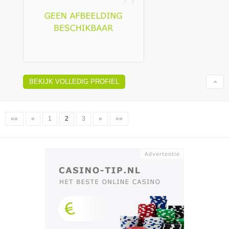
BEKIJK VOLLEDIG PROFIEL
««
«
1
2
3
»
»»