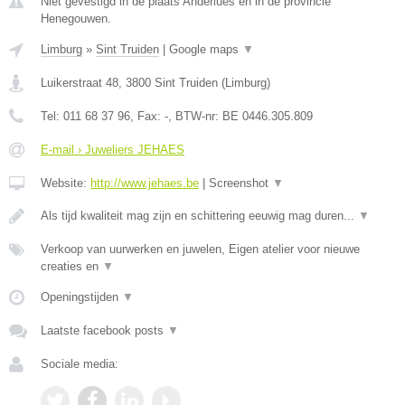
Niet gevestigd in de plaats Anderlues en in de provincie
Henegouwen.
Limburg
»
Sint Truiden
|
Google maps
▼
Luikerstraat 48
,
3800
Sint Truiden
(
Limburg
)
Tel:
011 68 37 96
, Fax:
-
, BTW-nr:
BE 0446.305.809
E-mail › Juweliers JEHAES
Website:
http://www.jehaes.be
|
Screenshot
▼
Als tijd kwaliteit mag zijn en schittering eeuwig mag duren...
▼
Verkoop van uurwerken en juwelen, Eigen atelier voor nieuwe
creaties en
▼
Openingstijden
▼
Laatste facebook posts
▼
Sociale media: