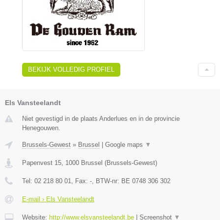
BEKIJK VOLLEDIG PROFIEL
Els Vansteelandt
Niet gevestigd in de plaats Anderlues en in de provincie
Henegouwen.
Brussels-Gewest
»
Brussel
|
Google maps
▼
Papenvest 15
,
1000
Brussel
(
Brussels-Gewest
)
Tel:
02 218 80 01
, Fax:
-
, BTW-nr:
BE 0748 306 302
E-mail › Els Vansteelandt
Website:
http://www.elsvansteelandt.be
|
Screenshot
▼