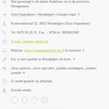
Niet gevestigd in de plaats Anderlues en in de provincie
Henegouwen.
Oost-Vlaanderen
»
Wondelgem
|
Google maps
▼
Korenveldstraat 51
,
9032
Wondelgem
(
Oost-Vlaanderen
)
Tel:
0475 55 20 21
, Fax:
-
, BTW-nr:
0883462340
E-mail › Juwelen atelier 51
Website:
https://juwelenatelier51.be/
|
Screenshot
▼
Eric is een juwelier te Wondelgem bij Gent.
▼
zilver poetsen, zilver specialist, juwelier wondelgem, juwelen,
juwelier
▼
Er wordt gewerkt op afspraak.
Sociale media: