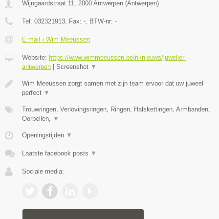
Wijngaardstraat 11
,
2000
Antwerpen
(
Antwerpen
)
Tel:
032321913
, Fax:
-
, BTW-nr:
-
E-mail › Wim Meeussen
Website:
https://www.wimmeeussen.be/nl/nieuws/juwelier-
antwerpen
|
Screenshot
▼
Wim Meeussen zorgt samen met zijn team ervoor dat uw juweel
perfect
▼
Trouwringen, Verlovingsringen, Ringen, Halskettingen, Armbanden,
Oorbellen,
▼
Openingstijden
▼
Laatste facebook posts
▼
Sociale media: