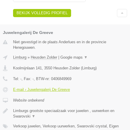
BEKIJK VOLLEDIG PROFIEL
Juwelengalerij De Greeve
Niet gevestigd in de plaats Anderlues en in de provincie
Henegouwen.
Limburg
»
Heusden Zolder
|
Google maps
▼
Koolmijnlaan 141
,
3550
Heusden Zolder
(
Limburg
)
Tel:
-
, Fax:
-
, BTW-nr:
0406849969
E-mail › Juwelengalerij De Greeve
Website onbekend
Limburgs grootste speciaalzaak voor juwelen , uurwerken en
Swarovski
▼
Verkoop juwelen, Verkoop uurwerken, Swarovski crystal, Eigen