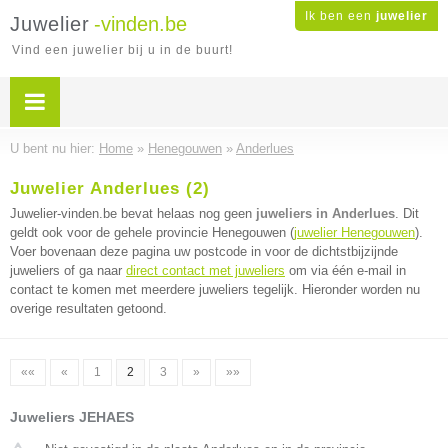
Ik ben een
juwelier
Juwelier
-vinden.be
Vind een juwelier bij u in de buurt!
U bent nu hier:
Home
»
Henegouwen
»
Anderlues
Juwelier Anderlues (2)
Juwelier-vinden.be bevat helaas nog geen
juweliers in Anderlues
. Dit
geldt ook voor de gehele provincie Henegouwen (
juwelier Henegouwen
).
Voer bovenaan deze pagina uw postcode in voor de dichtstbijzijnde
juweliers of ga naar
direct contact met juweliers
om via één e-mail in
contact te komen met meerdere juweliers tegelijk. Hieronder worden nu
overige resultaten getoond.
««
«
1
2
3
»
»»
Juweliers JEHAES