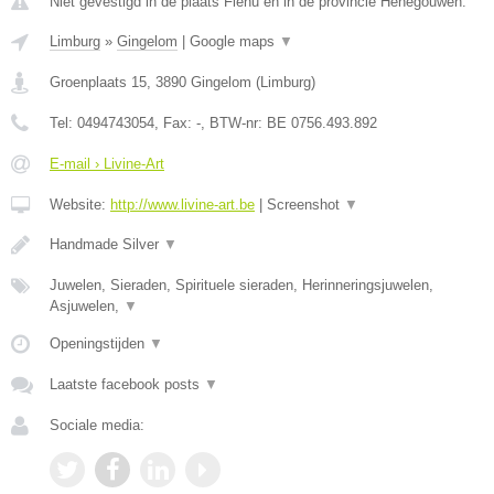
Niet gevestigd in de plaats Flenu en in de provincie Henegouwen.
Limburg
»
Gingelom
|
Google maps
▼
Groenplaats 15
,
3890
Gingelom
(
Limburg
)
Tel:
0494743054
, Fax:
-
, BTW-nr:
BE 0756.493.892
E-mail › Livine-Art
Website:
http://www.livine-art.be
|
Screenshot
▼
Handmade Silver
▼
Juwelen, Sieraden, Spirituele sieraden, Herinneringsjuwelen,
Asjuwelen,
▼
Openingstijden
▼
Laatste facebook posts
▼
Sociale media: