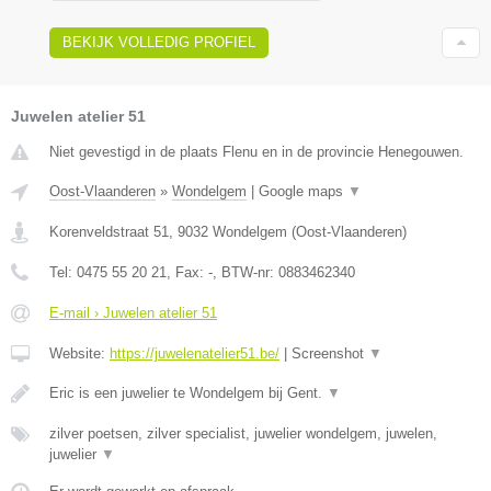
BEKIJK VOLLEDIG PROFIEL
Juwelen atelier 51
Niet gevestigd in de plaats Flenu en in de provincie Henegouwen.
Oost-Vlaanderen
»
Wondelgem
|
Google maps
▼
Korenveldstraat 51
,
9032
Wondelgem
(
Oost-Vlaanderen
)
Tel:
0475 55 20 21
, Fax:
-
, BTW-nr:
0883462340
E-mail › Juwelen atelier 51
Website:
https://juwelenatelier51.be/
|
Screenshot
▼
Eric is een juwelier te Wondelgem bij Gent.
▼
zilver poetsen, zilver specialist, juwelier wondelgem, juwelen,
juwelier
▼