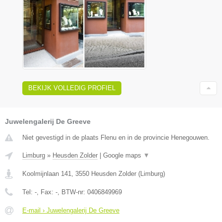
BEKIJK VOLLEDIG PROFIEL
Juwelengalerij De Greeve
Niet gevestigd in de plaats Flenu en in de provincie Henegouwen.
Limburg
»
Heusden Zolder
|
Google maps
▼
Koolmijnlaan 141
,
3550
Heusden Zolder
(
Limburg
)
Tel:
-
, Fax:
-
, BTW-nr:
0406849969
E-mail › Juwelengalerij De Greeve