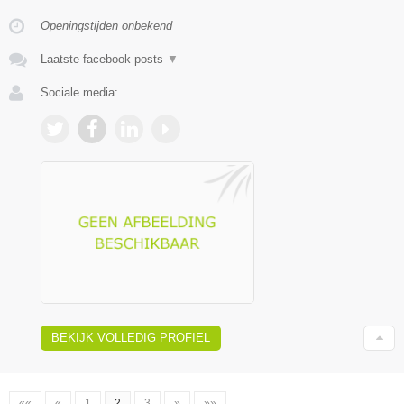
Openingstijden onbekend
Laatste facebook posts
▼
Sociale media:
BEKIJK VOLLEDIG PROFIEL
««
«
1
2
3
»
»»