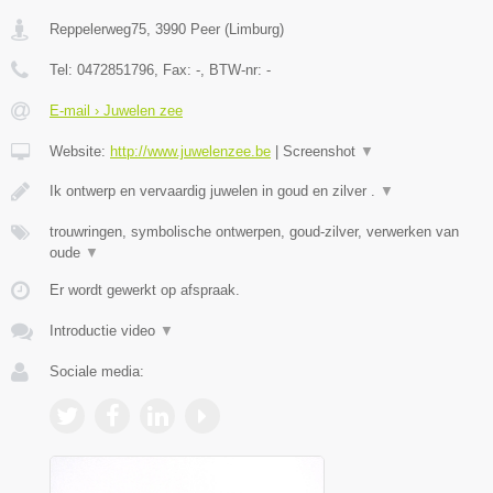
Reppelerweg75
,
3990
Peer
(
Limburg
)
Tel:
0472851796
, Fax:
-
, BTW-nr:
-
E-mail › Juwelen zee
Website:
http://www.juwelenzee.be
|
Screenshot
▼
Ik ontwerp en vervaardig juwelen in goud en zilver .
▼
trouwringen, symbolische ontwerpen, goud-zilver, verwerken van
oude
▼
Er wordt gewerkt op afspraak.
Introductie video
▼
Sociale media: