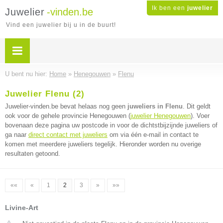
Ik ben een
juwelier
Juwelier
-vinden.be
Vind een juwelier bij u in de buurt!
U bent nu hier:
Home
»
Henegouwen
»
Flenu
Juwelier Flenu (2)
Juwelier-vinden.be bevat helaas nog geen
juweliers in Flenu
. Dit geldt
ook voor de gehele provincie Henegouwen (
juwelier Henegouwen
). Voer
bovenaan deze pagina uw postcode in voor de dichtstbijzijnde juweliers of
ga naar
direct contact met juweliers
om via één e-mail in contact te
komen met meerdere juweliers tegelijk. Hieronder worden nu overige
resultaten getoond.
««
«
1
2
3
»
»»
Livine-Art