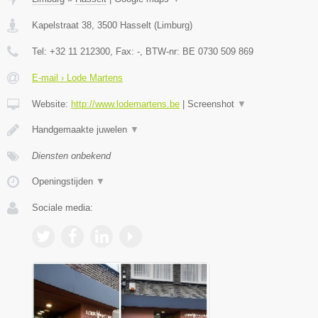
Kapelstraat 38
,
3500
Hasselt
(
Limburg
)
Tel:
+32 11 212300
, Fax:
-
, BTW-nr:
BE 0730 509 869
E-mail › Lode Martens
Website:
http://www.lodemartens.be
|
Screenshot
▼
Handgemaakte juwelen
▼
Diensten onbekend
Openingstijden
▼
Sociale media: