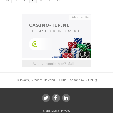
Uw advertentie hier? Mail ons
Ik kwam, ik zocht, ik vond - Julius Caesar / 47 v.Chr. ;)
©
JBB Media
|
Privacy