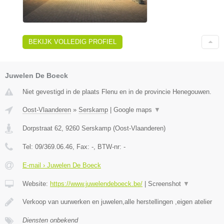
BEKIJK VOLLEDIG PROFIEL
Juwelen De Boeck
Niet gevestigd in de plaats Flenu en in de provincie Henegouwen.
Oost-Vlaanderen
»
Serskamp
|
Google maps
▼
Dorpstraat 62
,
9260
Serskamp
(
Oost-Vlaanderen
)
Tel:
09/369.06.46
, Fax:
-
, BTW-nr:
-
E-mail › Juwelen De Boeck
Website:
https://www.juwelendeboeck.be/
|
Screenshot
▼
Verkoop van uurwerken en juwelen,alle herstellingen ,eigen atelier
Diensten onbekend