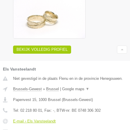
BEKIJK VOLLEDIG PROFIEL
Els Vansteelandt
Niet gevestigd in de plaats Flenu en in de provincie Henegouwen.
Brussels-Gewest
»
Brussel
|
Google maps
▼
Papenvest 15
,
1000
Brussel
(
Brussels-Gewest
)
Tel:
02 218 80 01
, Fax:
-
, BTW-nr:
BE 0748 306 302
E-mail › Els Vansteelandt