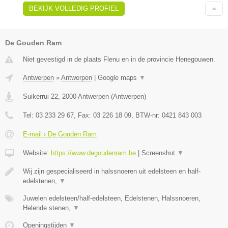
BEKIJK VOLLEDIG PROFIEL
De Gouden Ram
Niet gevestigd in de plaats Flenu en in de provincie Henegouwen.
Antwerpen
»
Antwerpen
|
Google maps
▼
Suikerrui 22
,
2000
Antwerpen
(
Antwerpen
)
Tel:
03 233 29 67
, Fax:
03 226 18 09
, BTW-nr:
0421 843 003
E-mail › De Gouden Ram
Website:
https://www.degoudenram.be
|
Screenshot
▼
Wij zijn gespecialiseerd in halssnoeren uit edelsteen en half-
edelstenen,
▼
Juwelen edelsteen/half-edelsteen, Edelstenen, Halssnoeren,
Helende stenen,
▼
Openingstijden
▼