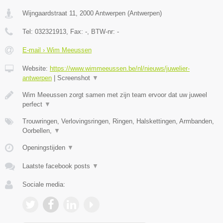
Wijngaardstraat 11
,
2000
Antwerpen
(
Antwerpen
)
Tel:
032321913
, Fax:
-
, BTW-nr:
-
E-mail › Wim Meeussen
Website:
https://www.wimmeeussen.be/nl/nieuws/juwelier-
antwerpen
|
Screenshot
▼
Wim Meeussen zorgt samen met zijn team ervoor dat uw juweel
perfect
▼
Trouwringen, Verlovingsringen, Ringen, Halskettingen, Armbanden,
Oorbellen,
▼
Openingstijden
▼
Laatste facebook posts
▼
Sociale media: