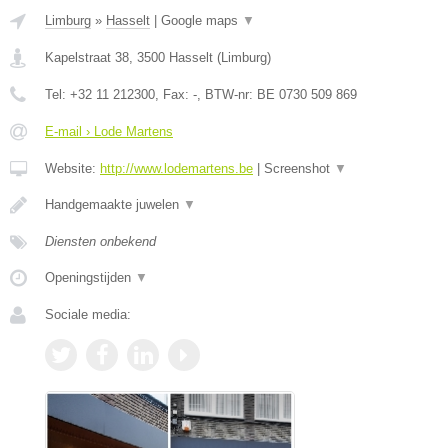
Limburg
»
Hasselt
|
Google maps
▼
Kapelstraat 38
,
3500
Hasselt
(
Limburg
)
Tel:
+32 11 212300
, Fax:
-
, BTW-nr:
BE 0730 509 869
E-mail › Lode Martens
Website:
http://www.lodemartens.be
|
Screenshot
▼
Handgemaakte juwelen
▼
Diensten onbekend
Openingstijden
▼
Sociale media: