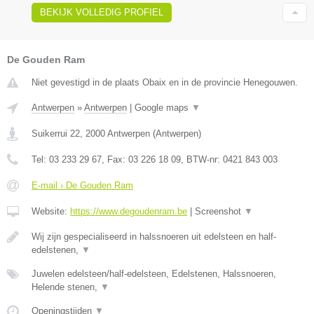
BEKIJK VOLLEDIG PROFIEL
De Gouden Ram
Niet gevestigd in de plaats Obaix en in de provincie Henegouwen.
Antwerpen
»
Antwerpen
|
Google maps
▼
Suikerrui 22
,
2000
Antwerpen
(
Antwerpen
)
Tel:
03 233 29 67
, Fax:
03 226 18 09
, BTW-nr:
0421 843 003
E-mail › De Gouden Ram
Website:
https://www.degoudenram.be
|
Screenshot
▼
Wij zijn gespecialiseerd in halssnoeren uit edelsteen en half-
edelstenen,
▼
Juwelen edelsteen/half-edelsteen, Edelstenen, Halssnoeren,
Helende stenen,
▼
Openingstijden
▼