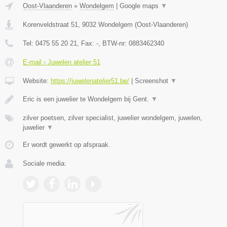
Oost-Vlaanderen
»
Wondelgem
|
Google maps
▼
Korenveldstraat 51
,
9032
Wondelgem
(
Oost-Vlaanderen
)
Tel:
0475 55 20 21
, Fax:
-
, BTW-nr:
0883462340
E-mail › Juwelen atelier 51
Website:
https://juwelenatelier51.be/
|
Screenshot
▼
Eric is een juwelier te Wondelgem bij Gent.
▼
zilver poetsen, zilver specialist, juwelier wondelgem, juwelen,
juwelier
▼
Er wordt gewerkt op afspraak.
Sociale media: