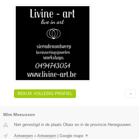
BEKIJK VOLLEDIG PROFIEL
Wim Meeussen
Niet gevestigd in de plaats Obaix en in de provincie Henegouwen.
Antwerpen
»
Antwerpen
|
Google maps
▼