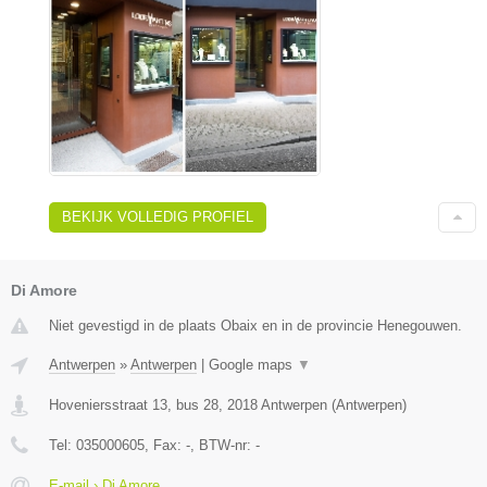
BEKIJK VOLLEDIG PROFIEL
Di Amore
Niet gevestigd in de plaats Obaix en in de provincie Henegouwen.
Antwerpen
»
Antwerpen
|
Google maps
▼
Hoveniersstraat 13, bus 28
,
2018
Antwerpen
(
Antwerpen
)
Tel:
035000605
, Fax:
-
, BTW-nr:
-
E-mail › Di Amore