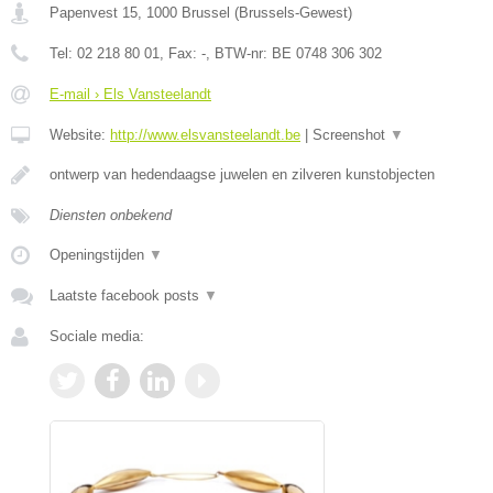
Papenvest 15
,
1000
Brussel
(
Brussels-Gewest
)
Tel:
02 218 80 01
, Fax:
-
, BTW-nr:
BE 0748 306 302
E-mail › Els Vansteelandt
Website:
http://www.elsvansteelandt.be
|
Screenshot
▼
ontwerp van hedendaagse juwelen en zilveren kunstobjecten
Diensten onbekend
Openingstijden
▼
Laatste facebook posts
▼
Sociale media: