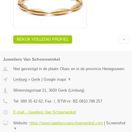
BEKIJK VOLLEDIG PROFIEL
Juweliers Van Schoenwinkel
Niet gevestigd in de plaats Obaix en in de provincie Henegouwen.
Limburg
»
Genk
|
Google maps
▼
Winterslagstraat 21
,
3600
Genk
(
Limburg
)
Tel:
089 35 42 62
, Fax:
/
, BTW-nr:
BE-0810.788.257
E-mail › Juweliers Van Schoenwinkel
Website:
https://www.juweliersvanschoenwinkel.com
|
Screenshot
▼