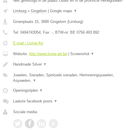
Niet gevestigd in de plaats Obaix en in de provincie Henegouwen.
Limburg
»
Gingelom
|
Google maps
▼
Groenplaats 15
,
3890
Gingelom
(
Limburg
)
Tel:
0494743054
, Fax:
-
, BTW-nr:
BE 0756.493.892
E-mail › Livine-Art
Website:
http://www.livine-art.be
|
Screenshot
▼
Handmade Silver
▼
Juwelen, Sieraden, Spirituele sieraden, Herinneringsjuwelen,
Asjuwelen,
▼
Openingstijden
▼
Laatste facebook posts
▼
Sociale media: