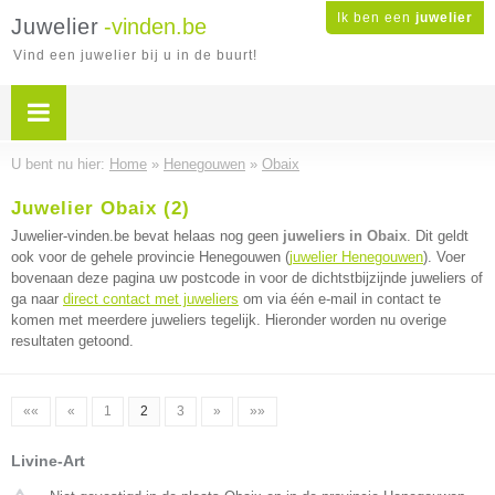
Ik ben een
juwelier
Juwelier
-vinden.be
Vind een juwelier bij u in de buurt!
U bent nu hier:
Home
»
Henegouwen
»
Obaix
Juwelier Obaix (2)
Juwelier-vinden.be bevat helaas nog geen
juweliers in Obaix
. Dit geldt
ook voor de gehele provincie Henegouwen (
juwelier Henegouwen
). Voer
bovenaan deze pagina uw postcode in voor de dichtstbijzijnde juweliers of
ga naar
direct contact met juweliers
om via één e-mail in contact te
komen met meerdere juweliers tegelijk. Hieronder worden nu overige
resultaten getoond.
««
«
1
2
3
»
»»
Livine-Art