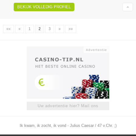
BEKIJK VOLLEDIG PROFIEL
««
«
1
2
3
»
»»
Uw advertentie hier? Mail ons
Ik kwam, ik zocht, ik vond - Julius Caesar / 47 v.Chr. ;)