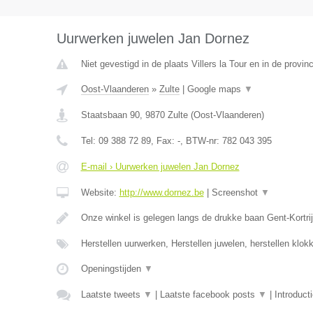
Uurwerken juwelen Jan Dornez
Niet gevestigd in de plaats Villers la Tour en in de prov
Oost-Vlaanderen
»
Zulte
|
Google maps
▼
Staatsbaan 90
,
9870
Zulte
(
Oost-Vlaanderen
)
Tel:
09 388 72 89
, Fax:
-
, BTW-nr:
782 043 395
E-mail › Uurwerken juwelen Jan Dornez
Website:
http://www.dornez.be
|
Screenshot
▼
Onze winkel is gelegen langs de drukke baan Gent-Kortrij
Herstellen uurwerken, Herstellen juwelen, herstellen klo
Openingstijden
▼
Laatste tweets
▼
|
Laatste facebook posts
▼
|
Introduct