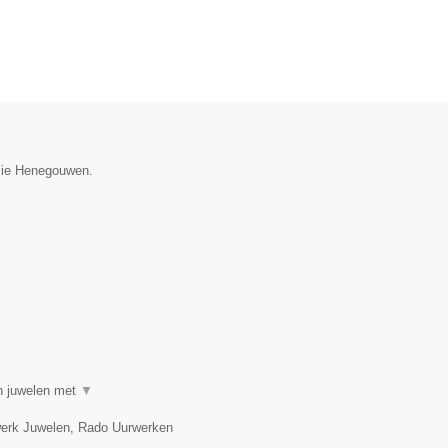
incie Henegouwen.
in juwelen met
▼
twerk Juwelen, Rado Uurwerken