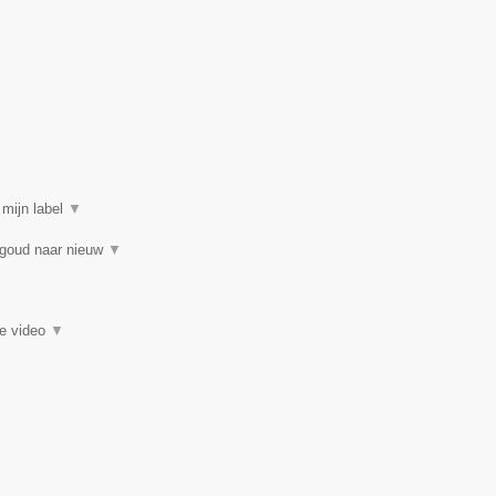
 mijn label
▼
 goud naar nieuw
▼
ie video
▼