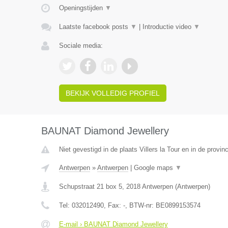
Openingstijden
▼
Laatste facebook posts
▼
|
Introductie video
▼
Sociale media:
BEKIJK VOLLEDIG PROFIEL
BAUNAT Diamond Jewellery
Niet gevestigd in de plaats Villers la Tour en in de prov
Antwerpen
»
Antwerpen
|
Google maps
▼
Schupstraat 21 box 5
,
2018
Antwerpen
(
Antwerpen
)
Tel:
032012490
, Fax:
-
, BTW-nr:
BE0899153574
E-mail › BAUNAT Diamond Jewellery