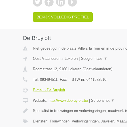
BEKIJK VOLLEDIG PROFIEL
De Bruyloft
Niet gevestigd in de plaats Villers la Tour en in de prov
Oost-Vlaanderen
»
Lokeren
|
Google maps
▼
Roomstraat 12
,
9160
Lokeren
(
Oost-Vlaanderen
)
Tel:
093494511
, Fax:
-
, BTW-nr:
0441872810
E-mail › De Bruyloft
Website:
http://www.debruyloft.be
|
Screenshot
▼
Specialist in trouwringen en verlovingsringen, maatwerk 
Diensten: Trouwringen, Verlovingsringen, Juwelen, Maa