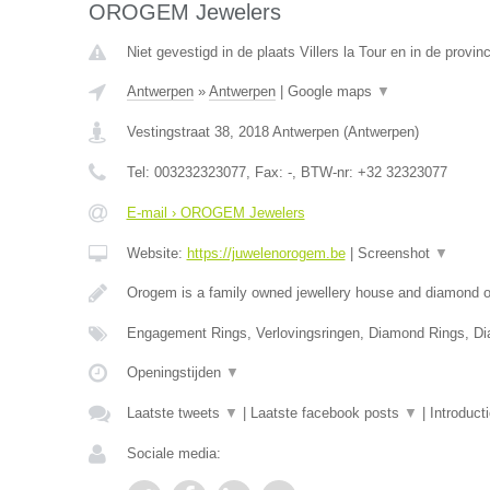
OROGEM Jewelers
Niet gevestigd in de plaats Villers la Tour en in de prov
Antwerpen
»
Antwerpen
|
Google maps
▼
Vestingstraat 38
,
2018
Antwerpen
(
Antwerpen
)
Tel:
003232323077
, Fax:
-
, BTW-nr:
+32 32323077
E-mail › OROGEM Jewelers
Website:
https://juwelenorogem.be
|
Screenshot
▼
Orogem is a family owned jewellery house and diamond of
Engagement Rings, Verlovingsringen, Diamond Rings, D
Openingstijden
▼
Laatste tweets
▼
|
Laatste facebook posts
▼
|
Introduct
Sociale media: