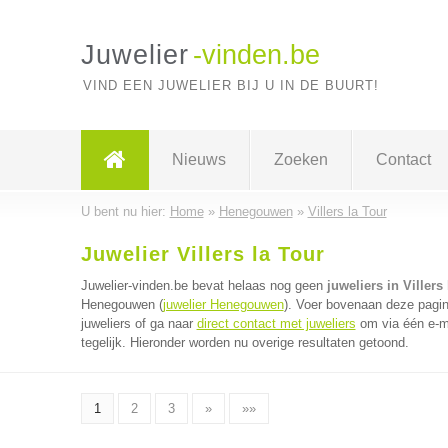
Juwelier
-vinden.be
VIND EEN JUWELIER BIJ U IN DE BUURT!
Nieuws
Zoeken
Contact
U bent nu hier:
Home
»
Henegouwen
»
Villers la Tour
Juwelier Villers la Tour
Juwelier-vinden.be bevat helaas nog geen
juweliers in Villers
Henegouwen (
juwelier Henegouwen
). Voer bovenaan deze pagin
juweliers of ga naar
direct contact met juweliers
om via één e-ma
tegelijk. Hieronder worden nu overige resultaten getoond.
1
2
3
»
»»