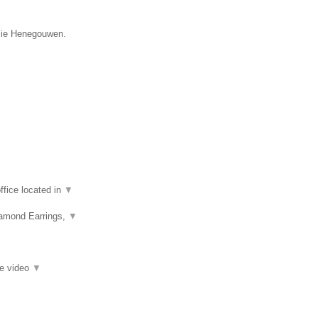
incie Henegouwen.
fice located in
▼
iamond Earrings,
▼
ie video
▼