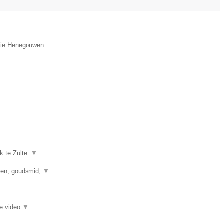
incie Henegouwen.
k te Zulte.
▼
kken, goudsmid,
▼
ie video
▼