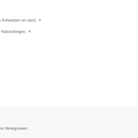
in Antwerpen en werd,
▼
 Halskettingen,
▼
incie Henegouwen.