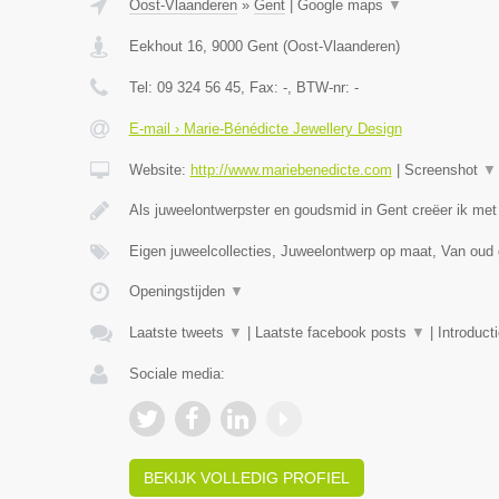
Oost-Vlaanderen
»
Gent
|
Google maps
▼
Eekhout 16
,
9000
Gent
(
Oost-Vlaanderen
)
Tel:
09 324 56 45
, Fax:
-
, BTW-nr:
-
E-mail › Marie-Bénédicte Jewellery Design
Website:
http://www.mariebenedicte.com
|
Screenshot
▼
Als juweelontwerpster en goudsmid in Gent creëer ik met
Eigen juweelcollecties, Juweelontwerp op maat, Van oud
Openingstijden
▼
Laatste tweets
▼
|
Laatste facebook posts
▼
|
Introduct
Sociale media:
BEKIJK VOLLEDIG PROFIEL