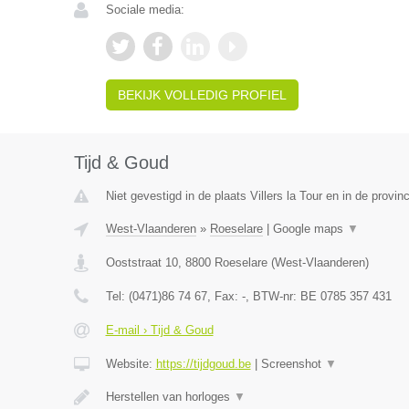
Sociale media:
BEKIJK VOLLEDIG PROFIEL
Tijd & Goud
Niet gevestigd in de plaats Villers la Tour en in de prov
West-Vlaanderen
»
Roeselare
|
Google maps
▼
Ooststraat 10
,
8800
Roeselare
(
West-Vlaanderen
)
Tel:
(0471)86 74 67
, Fax:
-
, BTW-nr:
BE 0785 357 431
E-mail › Tijd & Goud
Website:
https://tijdgoud.be
|
Screenshot
▼
Herstellen van horloges
▼