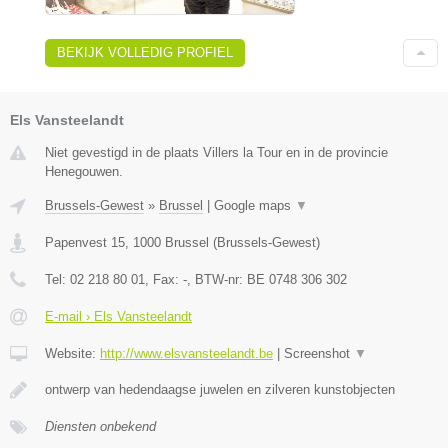
BEKIJK VOLLEDIG PROFIEL
Els Vansteelandt
Niet gevestigd in de plaats Villers la Tour en in de provincie
Henegouwen.
Brussels-Gewest
»
Brussel
|
Google maps
▼
Papenvest 15
,
1000
Brussel
(
Brussels-Gewest
)
Tel:
02 218 80 01
, Fax:
-
, BTW-nr:
BE 0748 306 302
E-mail › Els Vansteelandt
Website:
http://www.elsvansteelandt.be
|
Screenshot
▼
ontwerp van hedendaagse juwelen en zilveren kunstobjecten
Diensten onbekend