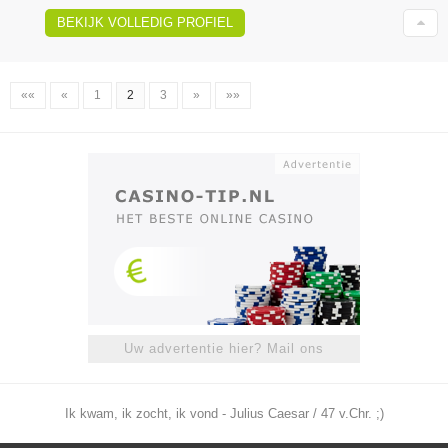
BEKIJK VOLLEDIG PROFIEL
««
«
1
2
3
»
»»
Uw advertentie hier? Mail ons
Ik kwam, ik zocht, ik vond - Julius Caesar / 47 v.Chr. ;)