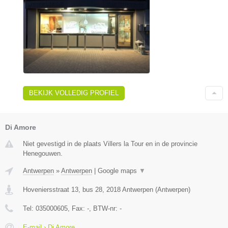
BEKIJK VOLLEDIG PROFIEL
Di Amore
Niet gevestigd in de plaats Villers la Tour en in de provincie
Henegouwen.
Antwerpen
»
Antwerpen
|
Google maps
▼
Hoveniersstraat 13, bus 28
,
2018
Antwerpen
(
Antwerpen
)
Tel:
035000605
, Fax:
-
, BTW-nr:
-
E-mail › Di Amore