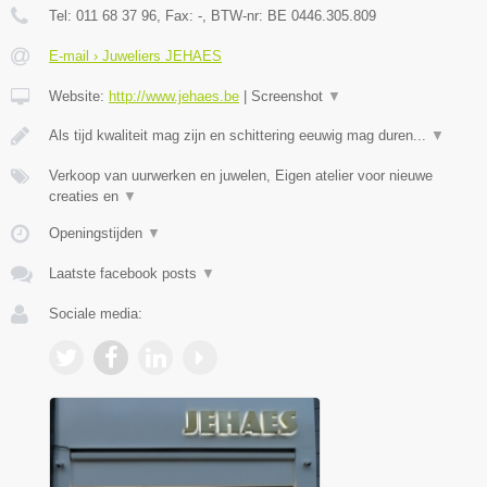
Tel:
011 68 37 96
, Fax:
-
, BTW-nr:
BE 0446.305.809
E-mail › Juweliers JEHAES
Website:
http://www.jehaes.be
|
Screenshot
▼
Als tijd kwaliteit mag zijn en schittering eeuwig mag duren...
▼
Verkoop van uurwerken en juwelen, Eigen atelier voor nieuwe
creaties en
▼
Openingstijden
▼
Laatste facebook posts
▼
Sociale media: