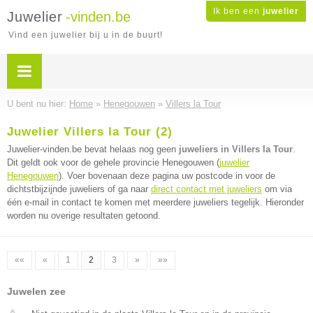
Ik ben een
juwelier
Juwelier
-vinden.be
Vind een juwelier bij u in de buurt!
U bent nu hier:
Home
»
Henegouwen
»
Villers la Tour
Juwelier Villers la Tour (2)
Juwelier-vinden.be bevat helaas nog geen
juweliers in Villers la Tour
.
Dit geldt ook voor de gehele provincie Henegouwen (
juwelier
Henegouwen
). Voer bovenaan deze pagina uw postcode in voor de
dichtstbijzijnde juweliers of ga naar
direct contact met juweliers
om via
één e-mail in contact te komen met meerdere juweliers tegelijk. Hieronder
worden nu overige resultaten getoond.
««
«
1
2
3
»
»»
Juwelen zee