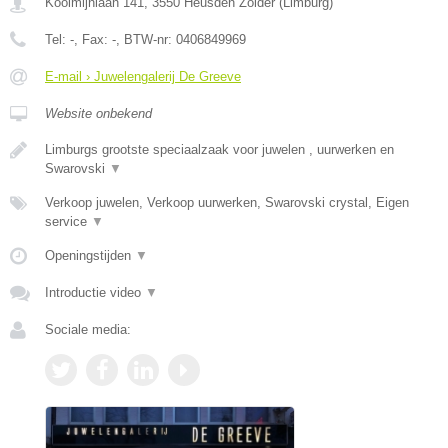
Koolmijnlaan 141
,
3550
Heusden Zolder
(
Limburg
)
Tel:
-
, Fax:
-
, BTW-nr:
0406849969
E-mail › Juwelengalerij De Greeve
Website onbekend
Limburgs grootste speciaalzaak voor juwelen , uurwerken en
Swarovski
▼
Verkoop juwelen, Verkoop uurwerken, Swarovski crystal, Eigen
service
▼
Openingstijden
▼
Introductie video
▼
Sociale media: